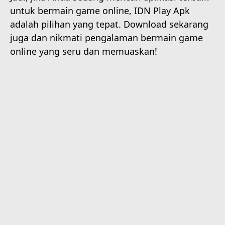
untuk bermain game online, IDN Play Apk
adalah pilihan yang tepat. Download sekarang
juga dan nikmati pengalaman bermain game
online yang seru dan memuaskan!