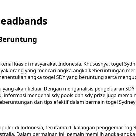
headbands
Beruntung
enal luas di masyarakat Indonesia. Khususnya, togel Sydne
 banyak orang yang mencari angka-angka keberuntungan merek
menentukan angka togel SDY yang beruntung serta mengupas
yang akan keluar. Dengan menganalisis pengeluaran SDY da
u, informasi mengenai sdy pools dan sdy prize juga memai
 keberuntungan dan tips efektif dalam bermain togel Sydne
populer di Indonesia, terutama di kalangan penggemar toge
 Australia. Dalam permainan ini, pemain memilih angka-an