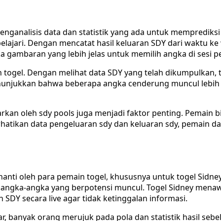
enganalisis data dan statistik yang ada untuk memprediksi
pelajari. Dengan mencatat hasil keluaran SDY dari waktu 
gambaran yang lebih jelas untuk memilih angka di sesi p
n togel. Dengan melihat data SDY yang telah dikumpulkan, 
menunjukkan bahwa beberapa angka cenderung muncul lebih 
luarkan oleh sdy pools juga menjadi faktor penting. Pemain
kan data pengeluaran sdy dan keluaran sdy, pemain dapat
ti-nanti oleh para pemain togel, khususnya untuk togel Sidn
angka-angka yang berpotensi muncul. Togel Sidney menawa
 SDY secara live agar tidak ketinggalan informasi.
 banyak orang merujuk pada pola dan statistik hasil se