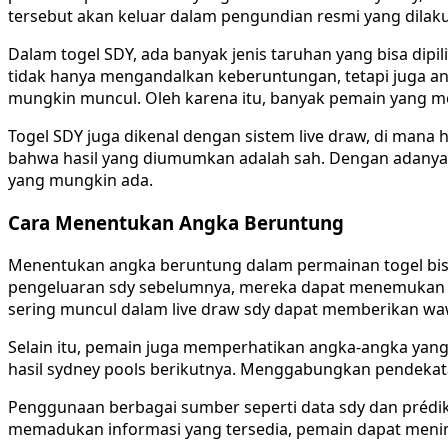
tersebut akan keluar dalam pengundian resmi yang dilaku
Dalam togel SDY, ada banyak jenis taruhan yang bisa dip
tidak hanya mengandalkan keberuntungan, tetapi juga a
mungkin muncul. Oleh karena itu, banyak pemain yang 
Togel SDY juga dikenal dengan sistem live draw, di man
bahwa hasil yang diumumkan adalah sah. Dengan adanya ke
yang mungkin ada.
Cara Menentukan Angka Beruntung
Menentukan angka beruntung dalam permainan togel bisa
pengeluaran sdy sebelumnya, mereka dapat menemukan p
sering muncul dalam live draw sdy dapat memberikan w
Selain itu, pemain juga memperhatikan angka-angka yang 
hasil sydney pools berikutnya. Menggabungkan pendekat
Penggunaan berbagai sumber seperti data sdy dan prédiks
memadukan informasi yang tersedia, pemain dapat meni