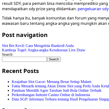
result SDY, para pemain bisa mencoba memprediksi yang t
mendapatkan sdy prize yang diidamkan.
pengeluaran sdy
Tidak hanya itu, banyak komunitas dan forum yang menyed
wawasan baru tentang angka-angka yang mungkin akan mu
Post navigation
Slot Bet Kecil: Cara Mengelola Bankroll Anda
Kamboja Togel: Angka-angka Kesuksesan Live Draw
Search
Search
Recent Posts
Keajaiban Slot Gacor: Menang Besar Setiap Malam
Fakta Menarik tentang Akun Demo Slot yang Perlu Anda Keta
Panduan Memilih Agen Taruhan Judi Bola Online Terbaik
Perkembangan Industri Casino Online di Indonesia
Data SGP: Informasi Terbaru tentang Hasil Pengeluaran Singa