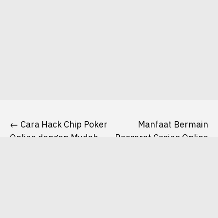
Post
navigation
Cara Hack Chip Poker
Manfaat Bermain
Online dengan Mudah
Baccarat Casino Online
bagi Pemain di
Indonesia
Search
Search