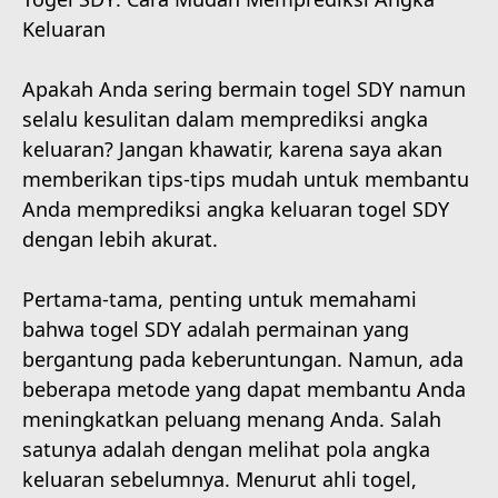
Keluaran
Apakah Anda sering bermain togel SDY namun
selalu kesulitan dalam memprediksi angka
keluaran? Jangan khawatir, karena saya akan
memberikan tips-tips mudah untuk membantu
Anda memprediksi angka keluaran togel SDY
dengan lebih akurat.
Pertama-tama, penting untuk memahami
bahwa togel SDY adalah permainan yang
bergantung pada keberuntungan. Namun, ada
beberapa metode yang dapat membantu Anda
meningkatkan peluang menang Anda. Salah
satunya adalah dengan melihat pola angka
keluaran sebelumnya. Menurut ahli togel,