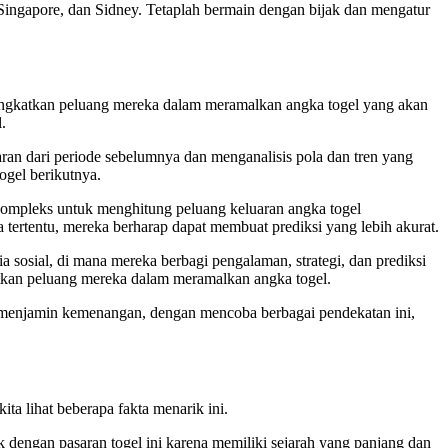
, Singapore, dan Sidney. Tetaplah bermain dengan bijak dan mengatur
eningkatkan peluang mereka dalam meramalkan angka togel yang akan
.
ran dari periode sebelumnya dan menganalisis pola dan tren yang
ogel berikutnya.
ompleks untuk menghitung peluang keluaran angka togel
 tertentu, mereka berharap dapat membuat prediksi yang lebih akurat.
 sosial, di mana mereka berbagi pengalaman, strategi, dan prediksi
atkan peluang mereka dalam meramalkan angka togel.
t menjamin kemenangan, dengan mencoba berbagai pendekatan ini,
a lihat beberapa fakta menarik ini.
 dengan pasaran togel ini karena memiliki sejarah yang panjang dan