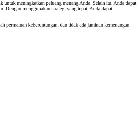
ak untuk meningkatkan peluang menang Anda. Selain itu, Anda dapat
an. Dengan menggunakan strategi yang tepat, Anda dapat
plah permainan keberuntungan, dan tidak ada jaminan kemenangan