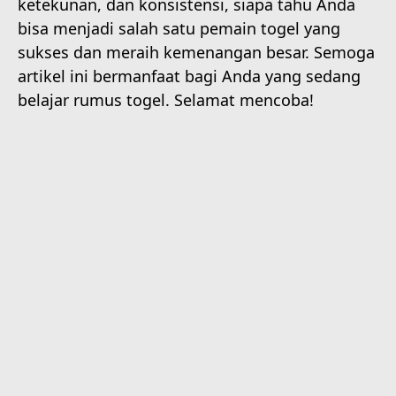
ketekunan, dan konsistensi, siapa tahu Anda
bisa menjadi salah satu pemain togel yang
sukses dan meraih kemenangan besar. Semoga
artikel ini bermanfaat bagi Anda yang sedang
belajar rumus togel. Selamat mencoba!