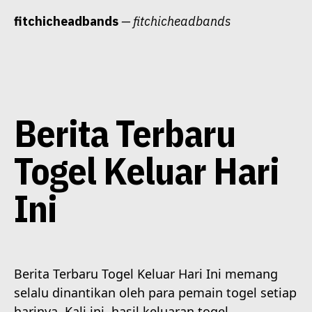
Skip
fitchicheadbands
— fitchicheadbands
to
content
Berita Terbaru
Togel Keluar Hari
Ini
Berita Terbaru Togel Keluar Hari Ini memang
selalu dinantikan oleh para pemain togel setiap
harinya. Kali ini, hasil keluaran togel