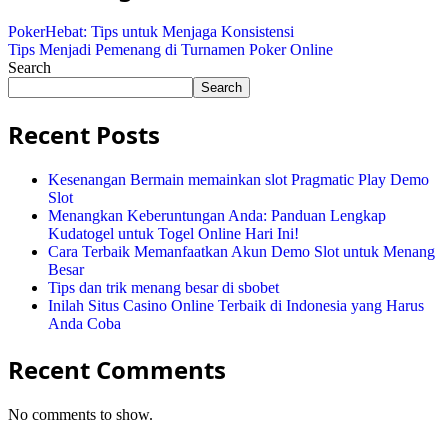
PokerHebat: Tips untuk Menjaga Konsistensi
Tips Menjadi Pemenang di Turnamen Poker Online
Search
Search
Recent Posts
Kesenangan Bermain memainkan slot Pragmatic Play Demo
Slot
Menangkan Keberuntungan Anda: Panduan Lengkap
Kudatogel untuk Togel Online Hari Ini!
Cara Terbaik Memanfaatkan Akun Demo Slot untuk Menang
Besar
Tips dan trik menang besar di sbobet
Inilah Situs Casino Online Terbaik di Indonesia yang Harus
Anda Coba
Recent Comments
No comments to show.