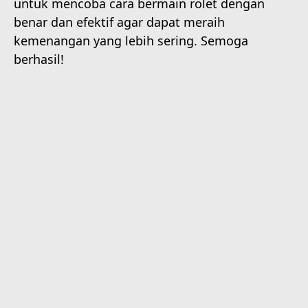
untuk mencoba cara bermain rolet dengan
benar dan efektif agar dapat meraih
kemenangan yang lebih sering. Semoga
berhasil!