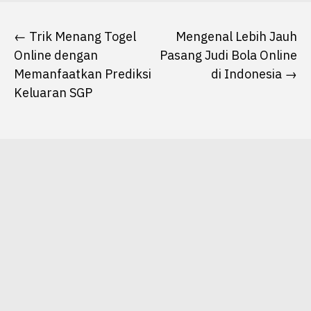
Post
navigation
Trik Menang Togel
Mengenal Lebih Jauh
Online dengan
Pasang Judi Bola Online
Memanfaatkan Prediksi
di Indonesia
Keluaran SGP
Search
Search
Recent Posts
Kesenangan Bermain memainkan slot Pragmatic Play
Demo Slot
Menangkan Keberuntungan Anda: Panduan Lengkap
Kudatogel untuk Togel Online Hari Ini!
Cara Terbaik Memanfaatkan Akun Demo Slot untuk