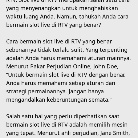
yang menyenangkan untuk menghabiskan
waktu luang Anda. Namun, tahukah Anda cara
bermain slot live di RTV yang benar?
Cara bermain slot live di RTV yang benar
sebenarnya tidak terlalu sulit. Yang terpenting
adalah Anda harus memahami aturan mainnya.
Menurut Pakar Perjudian Online, John Doe,
“Untuk bermain slot live di RTV dengan benar,
Anda harus memahami setiap aturan dan
strategi permainannya. Jangan hanya
mengandalkan keberuntungan semata.”
Salah satu hal yang perlu diperhatikan saat
bermain slot live di RTV adalah memilih mesin
yang tepat. Menurut ahli perjudian, Jane Smith,