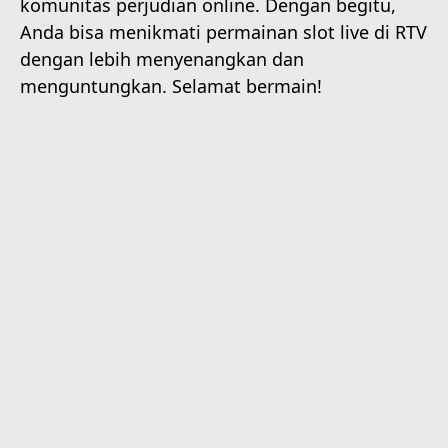
komunitas perjudian online. Dengan begitu,
Anda bisa menikmati permainan slot live di RTV
dengan lebih menyenangkan dan
menguntungkan. Selamat bermain!