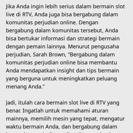
Jika Anda ingin lebih serius dalam bermain slot
live di RTV, Anda juga bisa bergabung dalam
komunitas perjudian online. Dengan
bergabung dalam komunitas tersebut, Anda
bisa bertukar informasi dan strategi bermain
dengan pemain lainnya. Menurut pengusaha
perjudian, Sarah Brown, “Bergabung dalam
komunitas perjudian online bisa membantu
Anda mendapatkan insight dan tips bermain
yang berguna untuk meningkatkan peluang
menang Anda.”
Jadi, itulah cara bermain slot live di RTV yang
benar. Ingatlah untuk memahami aturan
mainnya, memilih mesin yang tepat, mengatur
waktu bermain Anda, dan bergabung dalam