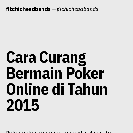
Skip
fitchicheadbands
— fitchicheadbands
to
content
Cara Curang
Bermain Poker
Online di Tahun
2015
Poker online memang menjadi salah satu