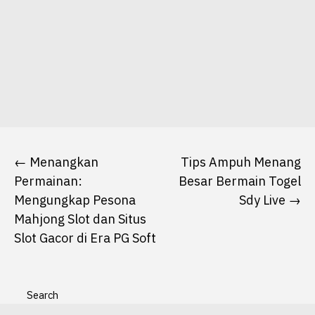
Post
navigation
Menangkan
Tips Ampuh Menang
Permainan:
Besar Bermain Togel
Mengungkap Pesona
Sdy Live
Mahjong Slot dan Situs
Slot Gacor di Era PG Soft
Search