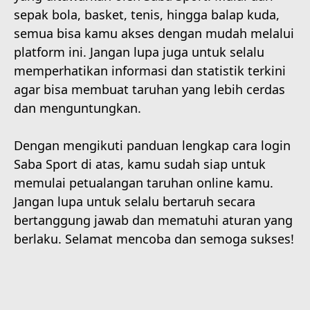
sepak bola, basket, tenis, hingga balap kuda,
semua bisa kamu akses dengan mudah melalui
platform ini. Jangan lupa juga untuk selalu
memperhatikan informasi dan statistik terkini
agar bisa membuat taruhan yang lebih cerdas
dan menguntungkan.
Dengan mengikuti panduan lengkap cara login
Saba Sport di atas, kamu sudah siap untuk
memulai petualangan taruhan online kamu.
Jangan lupa untuk selalu bertaruh secara
bertanggung jawab dan mematuhi aturan yang
berlaku. Selamat mencoba dan semoga sukses!