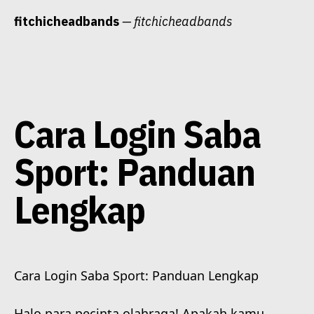
Skip
fitchicheadbands
— fitchicheadbands
to
content
Cara Login Saba
Sport: Panduan
Lengkap
Cara Login Saba Sport: Panduan Lengkap
Halo para pecinta olahraga! Apakah kamu