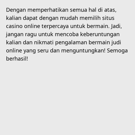
Dengan memperhatikan semua hal di atas,
kalian dapat dengan mudah memilih situs
casino online terpercaya untuk bermain. Jadi,
jangan ragu untuk mencoba keberuntungan
kalian dan nikmati pengalaman bermain judi
online yang seru dan menguntungkan! Semoga
berhasil!