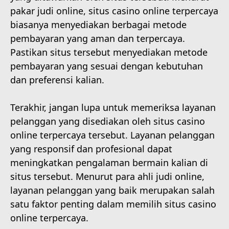
pakar judi online, situs casino online terpercaya
biasanya menyediakan berbagai metode
pembayaran yang aman dan terpercaya.
Pastikan situs tersebut menyediakan metode
pembayaran yang sesuai dengan kebutuhan
dan preferensi kalian.
Terakhir, jangan lupa untuk memeriksa layanan
pelanggan yang disediakan oleh situs casino
online terpercaya tersebut. Layanan pelanggan
yang responsif dan profesional dapat
meningkatkan pengalaman bermain kalian di
situs tersebut. Menurut para ahli judi online,
layanan pelanggan yang baik merupakan salah
satu faktor penting dalam memilih situs casino
online terpercaya.