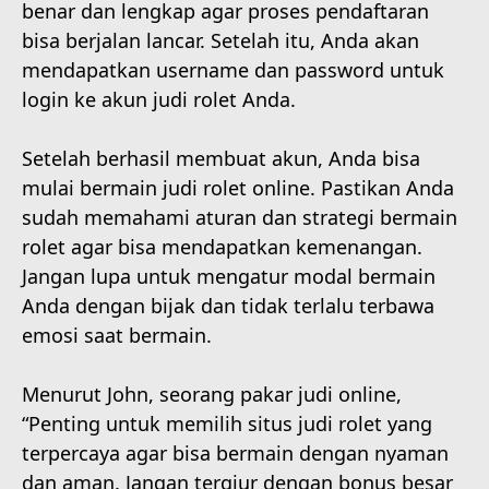
benar dan lengkap agar proses pendaftaran
bisa berjalan lancar. Setelah itu, Anda akan
mendapatkan username dan password untuk
login ke akun judi rolet Anda.
Setelah berhasil membuat akun, Anda bisa
mulai bermain judi rolet online. Pastikan Anda
sudah memahami aturan dan strategi bermain
rolet agar bisa mendapatkan kemenangan.
Jangan lupa untuk mengatur modal bermain
Anda dengan bijak dan tidak terlalu terbawa
emosi saat bermain.
Menurut John, seorang pakar judi online,
“Penting untuk memilih situs judi rolet yang
terpercaya agar bisa bermain dengan nyaman
dan aman. Jangan tergiur dengan bonus besar