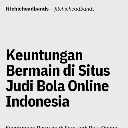
Skip
fitchicheadbands
— fitchicheadbands
to
content
Keuntungan
Bermain di Situs
Judi Bola Online
Indonesia
Keuntungan Bermain di Situs Judi Bola Online