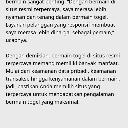
bermain sangat penting. “Dengan bermain di
situs resmi terpercaya, saya merasa lebih
nyaman dan tenang dalam bermain togel.
Layanan pelanggan yang responsif membuat
saya merasa lebih dihargai sebagai pemain,”
ucapnya.
Dengan demikian, bermain togel di situs resmi
terpercaya memang memiliki banyak manfaat.
Mulai dari keamanan data pribadi, keamanan
transaksi, hingga kenyamanan dalam bermain.
Jadi, pastikan Anda memilih situs yang
terpercaya untuk mendapatkan pengalaman
bermain togel yang maksimal.