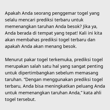
Apakah Anda seorang penggemar togel yang
selalu mencari prediksi terbaru untuk
memenangkan taruhan Anda besok? Jika ya,
Anda berada di tempat yang tepat! Kali ini kita
akan membahas prediksi togel terbaru dan
apakah Anda akan menang besok.
Menurut pakar togel terkemuka, prediksi togel
merupakan salah satu hal yang sangat penting
untuk dipertimbangkan sebelum memasang
taruhan. “Dengan menggunakan prediksi togel
terbaru, Anda bisa meningkatkan peluang Anda
untuk memenangkan taruhan Anda,” kata ahli
togel tersebut.