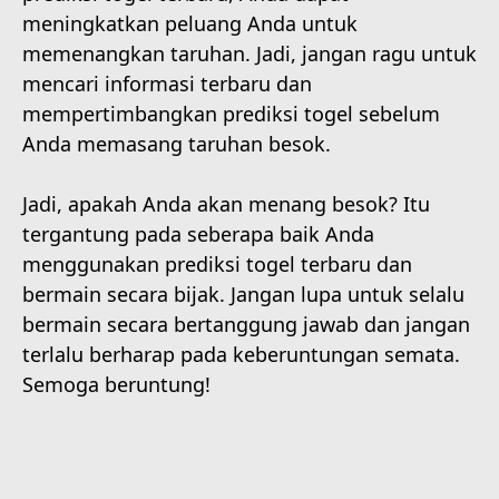
meningkatkan peluang Anda untuk
memenangkan taruhan. Jadi, jangan ragu untuk
mencari informasi terbaru dan
mempertimbangkan prediksi togel sebelum
Anda memasang taruhan besok.
Jadi, apakah Anda akan menang besok? Itu
tergantung pada seberapa baik Anda
menggunakan prediksi togel terbaru dan
bermain secara bijak. Jangan lupa untuk selalu
bermain secara bertanggung jawab dan jangan
terlalu berharap pada keberuntungan semata.
Semoga beruntung!