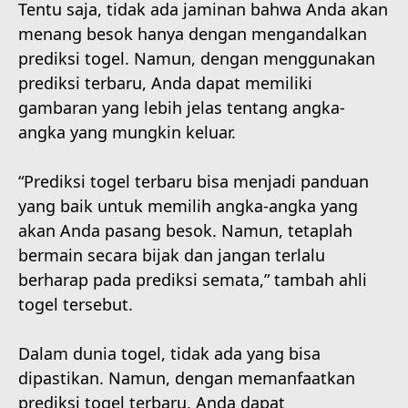
Tentu saja, tidak ada jaminan bahwa Anda akan
menang besok hanya dengan mengandalkan
prediksi togel. Namun, dengan menggunakan
prediksi terbaru, Anda dapat memiliki
gambaran yang lebih jelas tentang angka-
angka yang mungkin keluar.
“Prediksi togel terbaru bisa menjadi panduan
yang baik untuk memilih angka-angka yang
akan Anda pasang besok. Namun, tetaplah
bermain secara bijak dan jangan terlalu
berharap pada prediksi semata,” tambah ahli
togel tersebut.
Dalam dunia togel, tidak ada yang bisa
dipastikan. Namun, dengan memanfaatkan
prediksi togel terbaru, Anda dapat