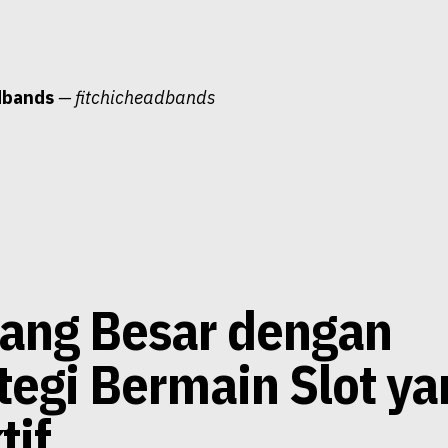
dbands
— fitchicheadbands
ang Besar dengan
tegi Bermain Slot ya
tif