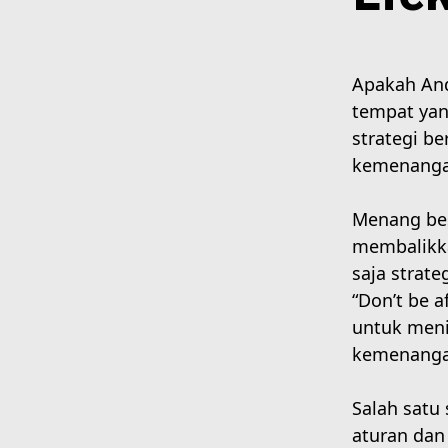
May 11, 2024
Apakah And
tempat yan
strategi b
kemenanga
Menang bes
membalikka
saja strate
“Don’t be a
untuk meni
kemenanga
Salah satu
aturan dan