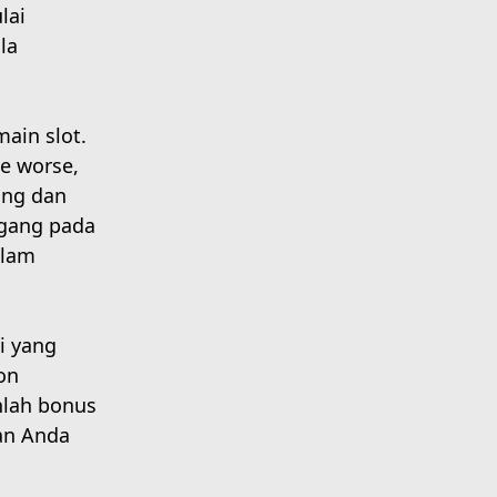
lai
la
main slot.
be worse,
nang dan
egang pada
alam
i yang
on
anlah bonus
an Anda