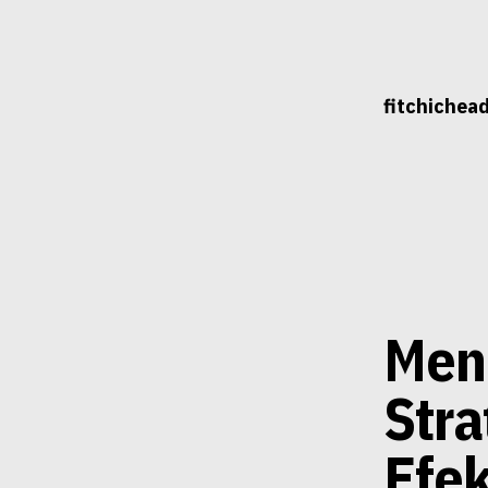
Skip
to
content
fitchichea
Men
Stra
Efek