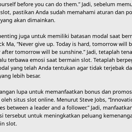
ourself before you can do them.” Jadi, sebelum memu
slot, pastikan Anda sudah memahami aturan dan po
yang akan dimainkan.
 penting juga untuk memiliki batasan modal saat ber
k Ma, “Never give up. Today is hard, tomorrow will 
 after tomorrow will be sunshine.” Jadi, tetaplah te
lalu terbawa emosi saat bermain slot. Tetaplah berp
dal yang telah Anda tentukan agar tidak terjebak d
ang lebih besar.
, jangan lupa untuk memanfaatkan bonus dan promos
oleh situs slot online. Menurut Steve Jobs, “Innovati
es between a leader and a follower.” Jadi, manfaatk
si tersebut untuk meningkatkan peluang kemenang
n slot.