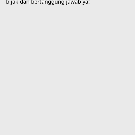
bijak dan bertanggung jawab ya!