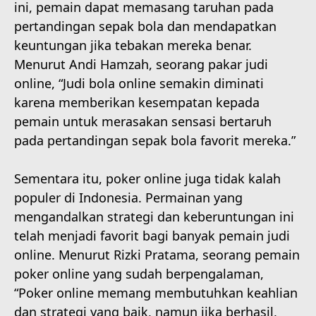
ini, pemain dapat memasang taruhan pada
pertandingan sepak bola dan mendapatkan
keuntungan jika tebakan mereka benar.
Menurut Andi Hamzah, seorang pakar judi
online, “Judi bola online semakin diminati
karena memberikan kesempatan kepada
pemain untuk merasakan sensasi bertaruh
pada pertandingan sepak bola favorit mereka.”
Sementara itu, poker online juga tidak kalah
populer di Indonesia. Permainan yang
mengandalkan strategi dan keberuntungan ini
telah menjadi favorit bagi banyak pemain judi
online. Menurut Rizki Pratama, seorang pemain
poker online yang sudah berpengalaman,
“Poker online memang membutuhkan keahlian
dan strategi yang baik, namun jika berhasil,