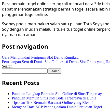
Para pemain togel online seringkali mencari data Sdy ter
dapat merencanakan strategi bermain togel secara lebih
penggemar togel online.
Sydney pools merupakan salah satu pilihan Toto Sdy yang
Sdy dengan mudah melalui situs-situs togel online terper
nyaman dan aman.
Post navigation
Cara Menghindari Penipuan Slot Demo Rungkad
Petualangan Seru di Dunia Slot Online: 10 Demo Slot Gratis yang H
Search
Search
Recent Posts
Panduan Lengkap Bermain Slot Online di Situs Terpercaya
Panduan Memilih Situs Judi Bola Terpercaya di Dunia
Tips dan Trik Bermain Baccarat Online yang Efektif
Mengapa Data SGP Penting dalam Dunia Perjudian Togel