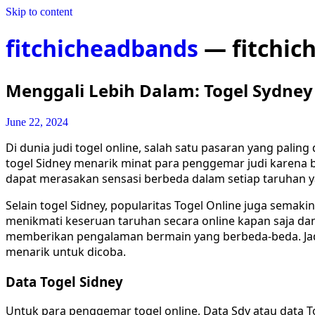
Skip to content
fitchicheadbands
— fitchic
Menggali Lebih Dalam: Togel Sydney
June 22, 2024
Di dunia judi togel online, salah satu pasaran yang paling
togel Sidney menarik minat para penggemar judi karena 
dapat merasakan sensasi berbeda dalam setiap taruhan 
Selain togel Sidney, popularitas Togel Online juga semak
menikmati keseruan taruhan secara online kapan saja dan 
memberikan pengalaman bermain yang berbeda-beda. Jadi,
menarik untuk dicoba.
Data Togel Sidney
Untuk para penggemar togel online, Data Sdy atau data 