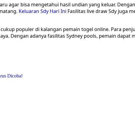
baru agar bisa mengetahui hasil undian yang keluar. Dengan
 matang.
Keluaran Sdy Hari Ini
Fasilitas live draw Sdy juga 
 cukup populer di kalangan pemain togel online. Para penj
caya. Dengan adanya fasilitas Sydney pools, pemain dapat 
arus Dicoba!