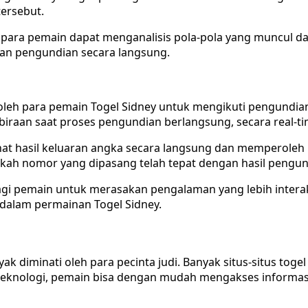
ersebut.
para pemain dapat menganalisis pola-pola yang muncul da
kan pengundian secara langsung.
 oleh para pemain Togel Sidney untuk mengikuti pengundia
raan saat proses pengundian berlangsung, secara real-ti
at hasil keluaran angka secara langsung dan memperoleh i
h nomor yang dipasang telah tepat dengan hasil pengund
gi pemain untuk merasakan pengalaman yang lebih interak
dalam permainan Togel Sidney.
k diminati oleh para pecinta judi. Banyak situs-situs togel
eknologi, pemain bisa dengan mudah mengakses informasi 