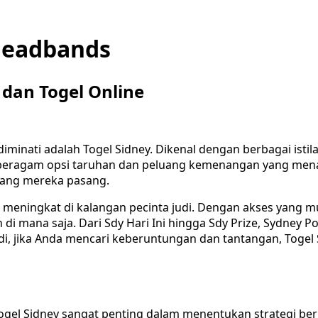
headbands
 dan Togel Online
 diminati adalah Togel Sidney. Dikenal dengan berbagai isti
beragam opsi taruhan dan peluang kemenangan yang menari
yang mereka pasang.
in meningkat di kalangan pecinta judi. Dengan akses yang m
di mana saja. Dari Sdy Hari Ini hingga Sdy Prize, Sydney P
 jika Anda mencari keberuntungan dan tantangan, Togel S
Togel Sidney sangat penting dalam menentukan strategi be