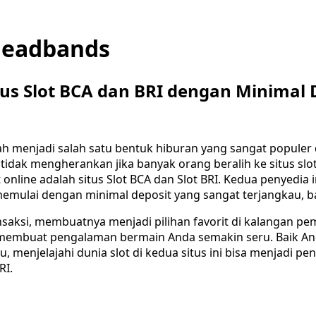
headbands
tus Slot BCA dan BRI dengan Minimal 
elah menjadi salah satu bentuk hiburan yang sangat popul
tidak mengherankan jika banyak orang beralih ke situs sl
 online adalah situs Slot BCA dan Slot BRI. Kedua penyed
mulai dengan minimal deposit yang sangat terjangkau, bah
saksi, membuatnya menjadi pilihan favorit di kalangan pema
membuat pengalaman bermain Anda semakin seru. Baik A
enjelajahi dunia slot di kedua situs ini bisa menjadi peng
RI.