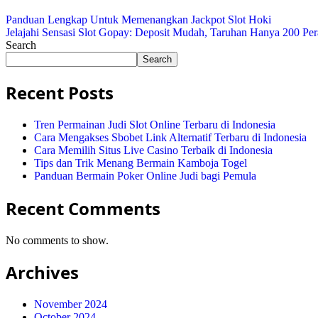
Panduan Lengkap Untuk Memenangkan Jackpot Slot Hoki
Jelajahi Sensasi Slot Gopay: Deposit Mudah, Taruhan Hanya 200 Per
Search
Search
Recent Posts
Tren Permainan Judi Slot Online Terbaru di Indonesia
Cara Mengakses Sbobet Link Alternatif Terbaru di Indonesia
Cara Memilih Situs Live Casino Terbaik di Indonesia
Tips dan Trik Menang Bermain Kamboja Togel
Panduan Bermain Poker Online Judi bagi Pemula
Recent Comments
No comments to show.
Archives
November 2024
October 2024