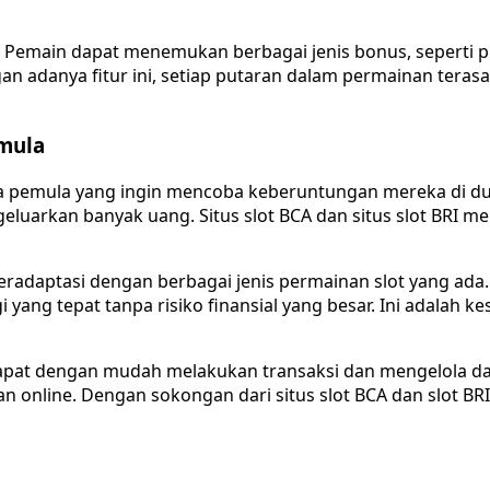
tat. Pemain dapat menemukan berbagai jenis bonus, seperti
 adanya fitur ini, setiap putaran dalam permainan teras
emula
ara pemula yang ingin mencoba keberuntungan mereka di du
luarkan banyak uang. Situs slot BCA dan situs slot BRI 
eradaptasi dengan berbagai jenis permainan slot yang ada
yang tepat tanpa risiko finansial yang besar. Ini adalah
 dapat dengan mudah melakukan transaksi dan mengelola da
n online. Dengan sokongan dari situs slot BCA dan slot B