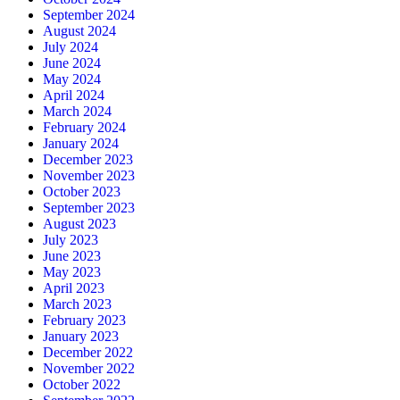
September 2024
August 2024
July 2024
June 2024
May 2024
April 2024
March 2024
February 2024
January 2024
December 2023
November 2023
October 2023
September 2023
August 2023
July 2023
June 2023
May 2023
April 2023
March 2023
February 2023
January 2023
December 2022
November 2022
October 2022