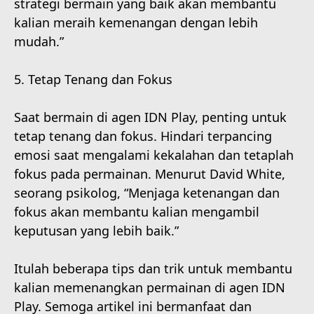
strategi bermain yang baik akan membantu
kalian meraih kemenangan dengan lebih
mudah.”
5. Tetap Tenang dan Fokus
Saat bermain di agen IDN Play, penting untuk
tetap tenang dan fokus. Hindari terpancing
emosi saat mengalami kekalahan dan tetaplah
fokus pada permainan. Menurut David White,
seorang psikolog, “Menjaga ketenangan dan
fokus akan membantu kalian mengambil
keputusan yang lebih baik.”
Itulah beberapa tips dan trik untuk membantu
kalian memenangkan permainan di agen IDN
Play. Semoga artikel ini bermanfaat dan