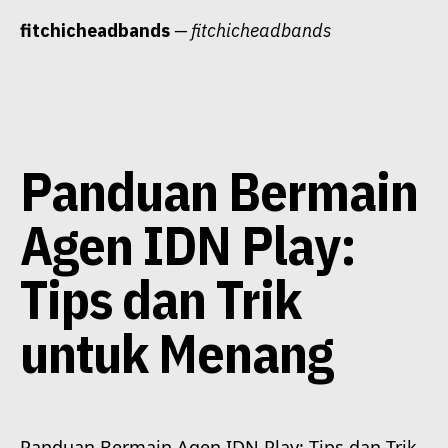
Skip
fitchicheadbands
— fitchicheadbands
to
content
Panduan Bermain
Agen IDN Play:
Tips dan Trik
untuk Menang
Panduan Bermain Agen IDN Play: Tips dan Trik