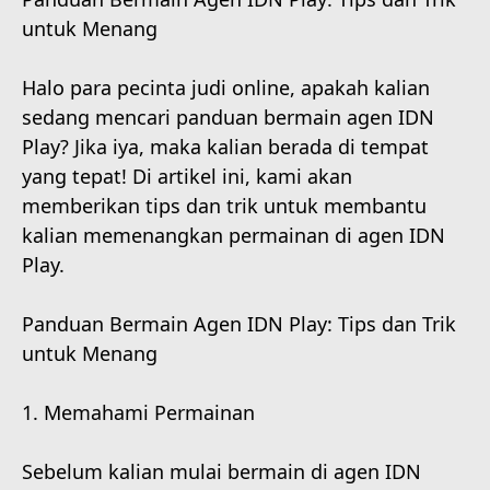
untuk Menang
Halo para pecinta judi online, apakah kalian
sedang mencari panduan bermain agen IDN
Play? Jika iya, maka kalian berada di tempat
yang tepat! Di artikel ini, kami akan
memberikan tips dan trik untuk membantu
kalian memenangkan permainan di agen IDN
Play.
Panduan Bermain Agen IDN Play: Tips dan Trik
untuk Menang
1. Memahami Permainan
Sebelum kalian mulai bermain di agen IDN