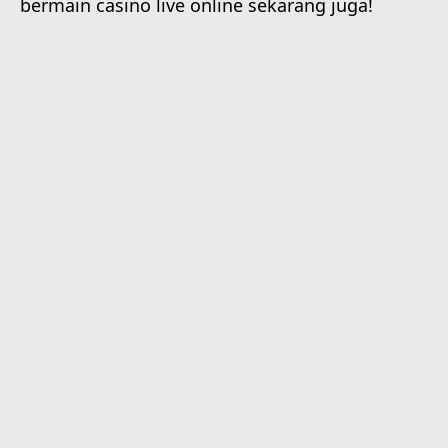
bermain casino live online sekarang juga!