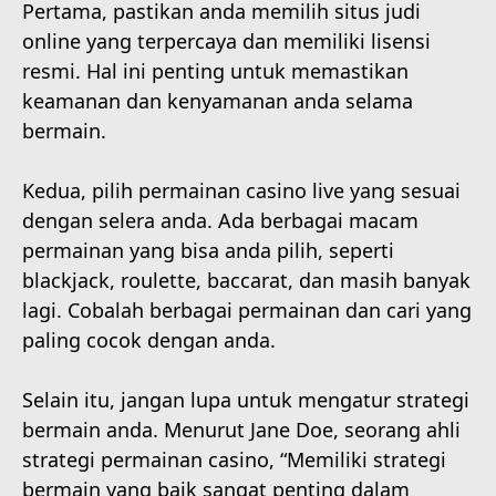
Pertama, pastikan anda memilih situs judi
online yang terpercaya dan memiliki lisensi
resmi. Hal ini penting untuk memastikan
keamanan dan kenyamanan anda selama
bermain.
Kedua, pilih permainan casino live yang sesuai
dengan selera anda. Ada berbagai macam
permainan yang bisa anda pilih, seperti
blackjack, roulette, baccarat, dan masih banyak
lagi. Cobalah berbagai permainan dan cari yang
paling cocok dengan anda.
Selain itu, jangan lupa untuk mengatur strategi
bermain anda. Menurut Jane Doe, seorang ahli
strategi permainan casino, “Memiliki strategi
bermain yang baik sangat penting dalam