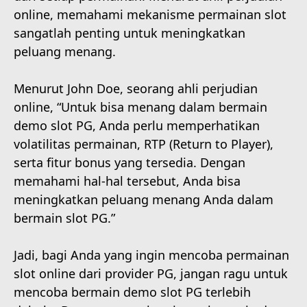
online, memahami mekanisme permainan slot
sangatlah penting untuk meningkatkan
peluang menang.
Menurut John Doe, seorang ahli perjudian
online, “Untuk bisa menang dalam bermain
demo slot PG, Anda perlu memperhatikan
volatilitas permainan, RTP (Return to Player),
serta fitur bonus yang tersedia. Dengan
memahami hal-hal tersebut, Anda bisa
meningkatkan peluang menang Anda dalam
bermain slot PG.”
Jadi, bagi Anda yang ingin mencoba permainan
slot online dari provider PG, jangan ragu untuk
mencoba bermain demo slot PG terlebih