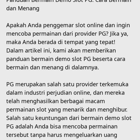
dan Menang
Apakah Anda penggemar slot online dan ingin
mencoba permainan dari provider PG? Jika ya,
maka Anda berada di tempat yang tepat!
Dalam artikel ini, kami akan memberikan
panduan bermain demo slot PG beserta cara
bermain dan menang di dalamnya.
PG merupakan salah satu provider terkemuka
dalam industri perjudian online, dan mereka
telah menghasilkan berbagai macam
permainan slot yang menarik dan menghibur.
Salah satu keuntungan dari bermain demo slot
PG adalah Anda bisa mencoba permainan
tersebut tanpa harus mengeluarkan uang