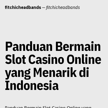
Skip
fitchicheadbands
— fitchicheadbands
to
content
Panduan Bermain
Slot Casino Online
yang Menarik di
Indonesia
Panduan Bermain Slot Casino Online yang