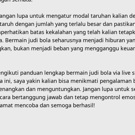
, jangan lupa untuk mengatur modal taruhan kalian de
rtaruh dengan jumlah yang terlalu besar dan pastikan
perhatikan batas kekalahan yang telah kalian tetap
. Bermain judi bola seharusnya menjadi hiburan ya
kan, bukan menjadi beban yang mengganggu keua
gikuti panduan lengkap bermain judi bola via live 
a ini, saya yakin kalian bisa menikmati pengalaman 
nangkan dan menguntungkan. Jangan lupa untuk se
cara bertanggung jawab dan tetap mengontrol emos
elamat mencoba dan semoga berhasil!