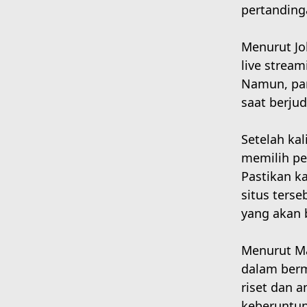
pertanding
Menurut Joh
live strea
Namun, par
saat berjudi
Setelah kal
memilih pe
Pastikan k
situs terse
yang akan 
Menurut Ma
dalam berma
riset dan 
keberuntun