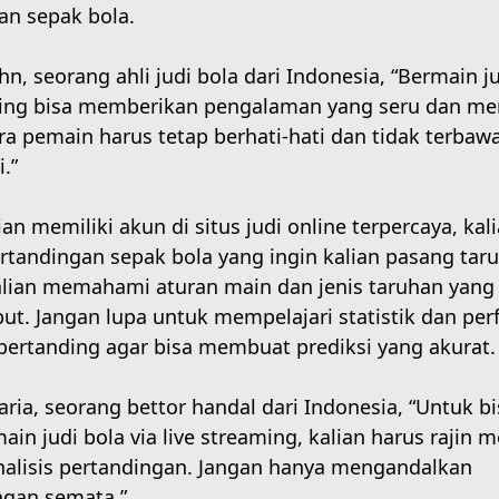
an sepak bola.
n, seorang ahli judi bola dari Indonesia, “Bermain ju
ming bisa memberikan pengalaman yang seru dan m
a pemain harus tetap berhati-hati dan tidak terbaw
.”
ian memiliki akun di situs judi online terpercaya, kal
rtandingan sepak bola yang ingin kalian pasang tar
alian memahami aturan main dan jenis taruhan yang 
but. Jangan lupa untuk mempelajari statistik dan pe
bertanding agar bisa membuat prediksi yang akurat.
ria, seorang bettor handal dari Indonesia, “Untuk b
in judi bola via live streaming, kalian harus rajin 
analisis pertandingan. Jangan hanya mengandalkan
gan semata.”