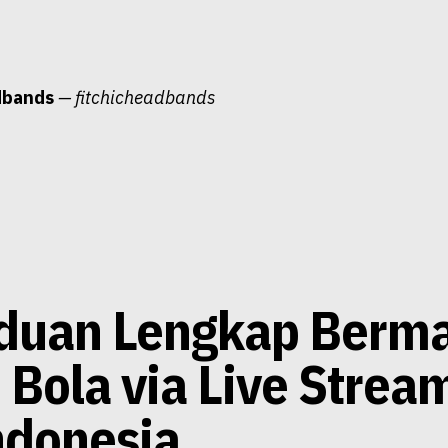
dbands
— fitchicheadbands
duan Lengkap Berma
 Bola via Live Strea
ndonesia