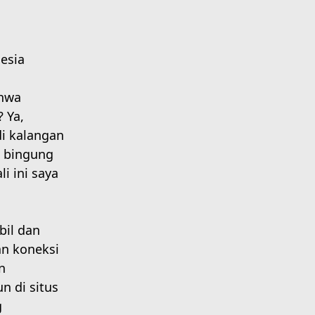
esia
ahwa
? Ya,
di kalangan
h bingung
i ini saya
bil dan
an koneksi
n
n di situs
g