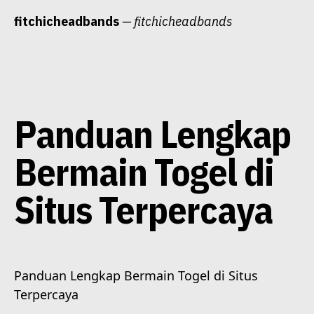
Skip
fitchicheadbands
— fitchicheadbands
to
content
Panduan Lengkap
Bermain Togel di
Situs Terpercaya
Panduan Lengkap Bermain Togel di Situs
Terpercaya