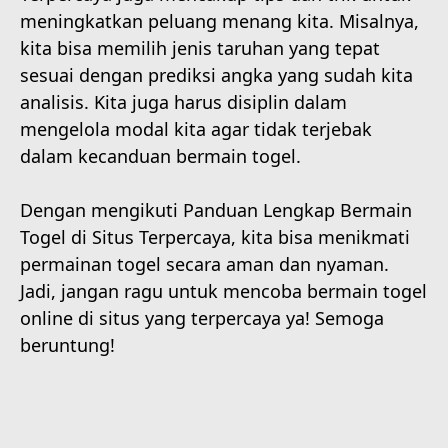
meningkatkan peluang menang kita. Misalnya,
kita bisa memilih jenis taruhan yang tepat
sesuai dengan prediksi angka yang sudah kita
analisis. Kita juga harus disiplin dalam
mengelola modal kita agar tidak terjebak
dalam kecanduan bermain togel.
Dengan mengikuti Panduan Lengkap Bermain
Togel di Situs Terpercaya, kita bisa menikmati
permainan togel secara aman dan nyaman.
Jadi, jangan ragu untuk mencoba bermain togel
online di situs yang terpercaya ya! Semoga
beruntung!