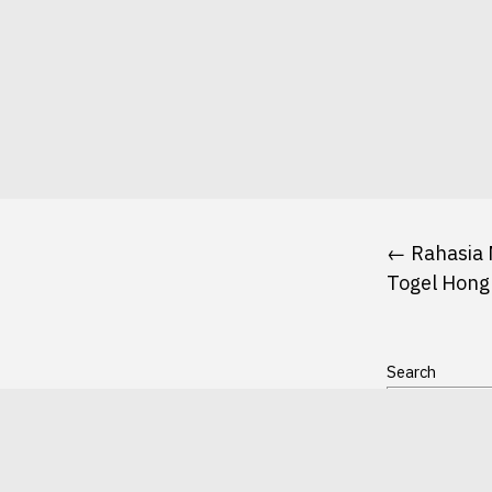
Post
navigation
Rahasia 
Togel Hong
Search
Recent P