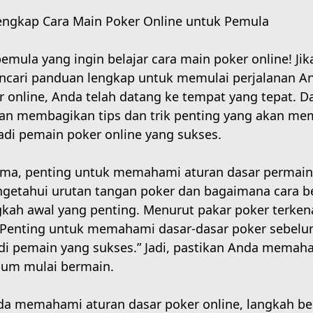
ngkap Cara Main Poker Online untuk Pemula
emula yang ingin belajar cara main poker online! Ji
cari panduan lengkap untuk memulai perjalanan A
r online, Anda telah datang ke tempat yang tepat. Da
akan membagikan tips dan trik penting yang akan m
di pemain poker online yang sukses.
ma, penting untuk memahami aturan dasar permain
ngetahui urutan tangan poker dan bagaimana cara b
gkah awal yang penting. Menurut pakar poker terkena
“Penting untuk memahami dasar-dasar poker sebel
di pemain yang sukses.” Jadi, pastikan Anda memah
lum mulai bermain.
da memahami aturan dasar poker online, langkah be