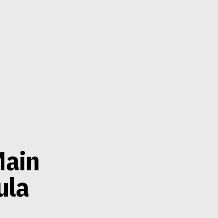
Main
ula