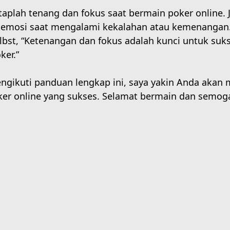
etaplah tenang dan fokus saat bermain poker online.
 emosi saat mengalami kekalahan atau kemenangan
lbst, “Ketenangan dan fokus adalah kunci untuk suk
ker.”
gikuti panduan lengkap ini, saya yakin Anda akan 
er online yang sukses. Selamat bermain dan semoga