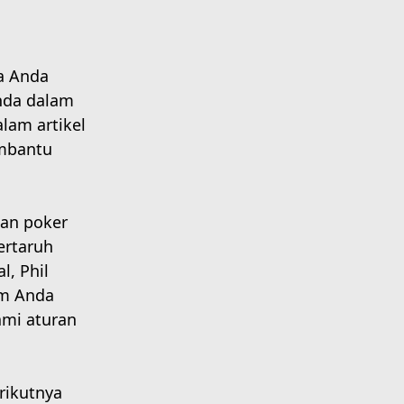
ka Anda
nda dalam
lam artikel
embantu
an poker
ertaruh
l, Phil
um Anda
ami aturan
rikutnya