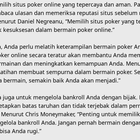
ilih situs poker online yang tepercaya dan aman. Pa
aca ulasan dan memeriksa reputasi situs sebelu
enurut Daniel Negreanu, “Memilih situs poker yang t
k kesuksesan dalam bermain poker online.”
a, Anda perlu melatih keterampilan bermain poker A
ker online secara teratur akan membantu Anda m
permainan dan meningkatkan kemampuan Anda. Menu
Latihan membuat sempurna dalam bermain poker. S
a bermain, semakin baik Anda akan menjadi.”
a juga untuk mengelola bankroll Anda dengan bijak.
tapkan batas taruhan dan tidak terjebak dalam pe
 Menurut Chris Moneymaker, “Penting untuk memiliki
elola bankroll Anda. Jangan pernah bermain denga
bisa Anda rugi.”