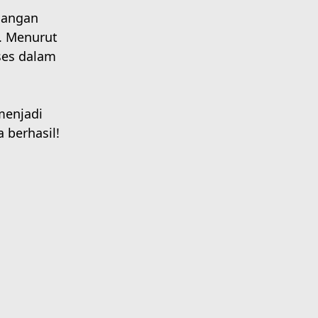
 Jangan
. Menurut
ses dalam
menjadi
 berhasil!