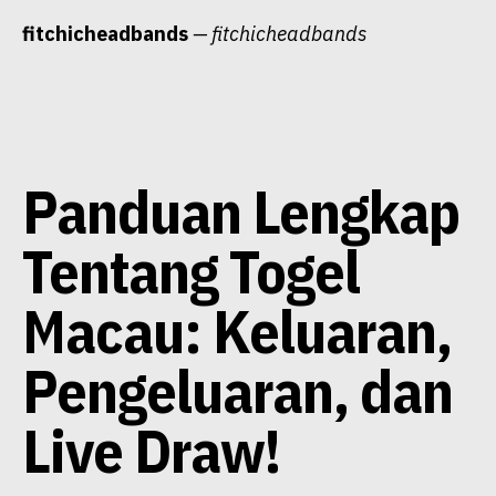
Skip
fitchicheadbands
— fitchicheadbands
to
content
Panduan Lengkap
Tentang Togel
Macau: Keluaran,
Pengeluaran, dan
Live Draw!