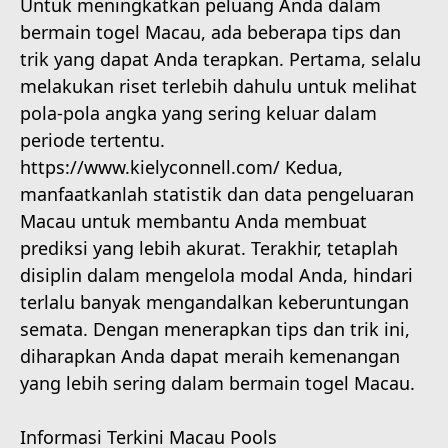
Untuk meningkatkan peluang Anda dalam
bermain togel Macau, ada beberapa tips dan
trik yang dapat Anda terapkan. Pertama, selalu
melakukan riset terlebih dahulu untuk melihat
pola-pola angka yang sering keluar dalam
periode tertentu.
https://www.kielyconnell.com/
Kedua,
manfaatkanlah statistik dan data pengeluaran
Macau untuk membantu Anda membuat
prediksi yang lebih akurat. Terakhir, tetaplah
disiplin dalam mengelola modal Anda, hindari
terlalu banyak mengandalkan keberuntungan
semata. Dengan menerapkan tips dan trik ini,
diharapkan Anda dapat meraih kemenangan
yang lebih sering dalam bermain togel Macau.
Informasi Terkini Macau Pools