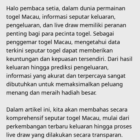
Halo pembaca setia, dalam dunia permainan
togel Macau, informasi seputar keluaran,
pengeluaran, dan live draw memiliki peranan
penting bagi para pecinta togel. Sebagai
penggemar togel Macau, mengetahui data
terkini seputar togel dapat memberikan
keuntungan dan kepuasan tersendiri. Dari hasil
keluaran hingga prediksi pengeluaran,
informasi yang akurat dan terpercaya sangat
dibutuhkan untuk memaksimalkan peluang
menang dan meraih hadiah besar.
Dalam artikel ini, kita akan membahas secara
komprehensif seputar togel Macau, mulai dari
perkembangan terbaru keluaran hingga proses
live draw yang dilakukan secara transparan.