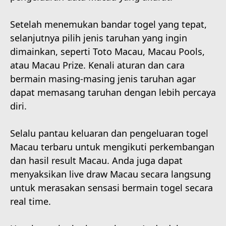
Setelah menemukan bandar togel yang tepat,
selanjutnya pilih jenis taruhan yang ingin
dimainkan, seperti Toto Macau, Macau Pools,
atau Macau Prize. Kenali aturan dan cara
bermain masing-masing jenis taruhan agar
dapat memasang taruhan dengan lebih percaya
diri.
Selalu pantau keluaran dan pengeluaran togel
Macau terbaru untuk mengikuti perkembangan
dan hasil result Macau. Anda juga dapat
menyaksikan live draw Macau secara langsung
untuk merasakan sensasi bermain togel secara
real time.