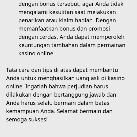
dengan bonus tersebut, agar Anda tidak
mengalami kesulitan saat melakukan
penarikan atau klaim hadiah. Dengan
memanfaatkan bonus dan promosi
dengan cerdas, Anda dapat memperoleh
keuntungan tambahan dalam permainan
kasino online.
Tata cara dan tips di atas dapat membantu
Anda untuk menghasilkan uang asli di kasino
online. Ingatlah bahwa perjudian harus
dilakukan dengan bertanggung jawab dan
Anda harus selalu bermain dalam batas
kemampuan Anda. Selamat bermain dan
semoga sukses!