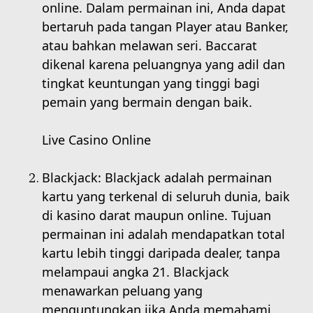
online. Dalam permainan ini, Anda dapat
bertaruh pada tangan Player atau Banker,
atau bahkan melawan seri. Baccarat
dikenal karena peluangnya yang adil dan
tingkat keuntungan yang tinggi bagi
pemain yang bermain dengan baik.
Live Casino Online
Blackjack: Blackjack adalah permainan
kartu yang terkenal di seluruh dunia, baik
di kasino darat maupun online. Tujuan
permainan ini adalah mendapatkan total
kartu lebih tinggi daripada dealer, tanpa
melampaui angka 21. Blackjack
menawarkan peluang yang
menguntungkan jika Anda memahami