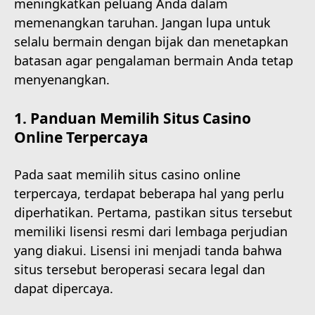
meningkatkan peluang Anda dalam
memenangkan taruhan. Jangan lupa untuk
selalu bermain dengan bijak dan menetapkan
batasan agar pengalaman bermain Anda tetap
menyenangkan.
1. Panduan Memilih Situs Casino
Online Terpercaya
Pada saat memilih situs casino online
terpercaya, terdapat beberapa hal yang perlu
diperhatikan. Pertama, pastikan situs tersebut
memiliki lisensi resmi dari lembaga perjudian
yang diakui. Lisensi ini menjadi tanda bahwa
situs tersebut beroperasi secara legal dan
dapat dipercaya.