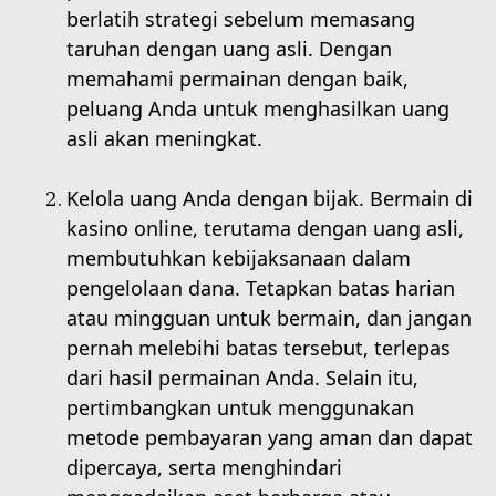
berlatih strategi sebelum memasang
taruhan dengan uang asli. Dengan
memahami permainan dengan baik,
peluang Anda untuk menghasilkan uang
asli akan meningkat.
Kelola uang Anda dengan bijak. Bermain di
kasino online, terutama dengan uang asli,
membutuhkan kebijaksanaan dalam
pengelolaan dana. Tetapkan batas harian
atau mingguan untuk bermain, dan jangan
pernah melebihi batas tersebut, terlepas
dari hasil permainan Anda. Selain itu,
pertimbangkan untuk menggunakan
metode pembayaran yang aman dan dapat
dipercaya, serta menghindari