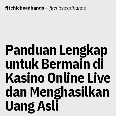
Skip
fitchicheadbands
— fitchicheadbands
to
content
Panduan Lengkap
untuk Bermain di
Kasino Online Live
dan Menghasilkan
Uang Asli