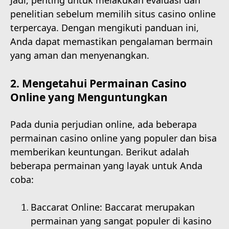
Jadi, penting untuk melakukan evaluasi dan
penelitian sebelum memilih situs casino online
terpercaya. Dengan mengikuti panduan ini,
Anda dapat memastikan pengalaman bermain
yang aman dan menyenangkan.
2. Mengetahui Permainan Casino
Online yang Menguntungkan
Pada dunia perjudian online, ada beberapa
permainan casino online yang populer dan bisa
memberikan keuntungan. Berikut adalah
beberapa permainan yang layak untuk Anda
coba:
Baccarat Online: Baccarat merupakan
permainan yang sangat populer di kasino