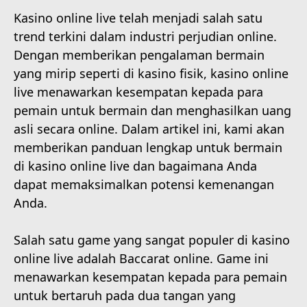
Kasino online live telah menjadi salah satu
trend terkini dalam industri perjudian online.
Dengan memberikan pengalaman bermain
yang mirip seperti di kasino fisik, kasino online
live menawarkan kesempatan kepada para
pemain untuk bermain dan menghasilkan uang
asli secara online. Dalam artikel ini, kami akan
memberikan panduan lengkap untuk bermain
di kasino online live dan bagaimana Anda
dapat memaksimalkan potensi kemenangan
Anda.
Salah satu game yang sangat populer di kasino
online live adalah Baccarat online. Game ini
menawarkan kesempatan kepada para pemain
untuk bertaruh pada dua tangan yang