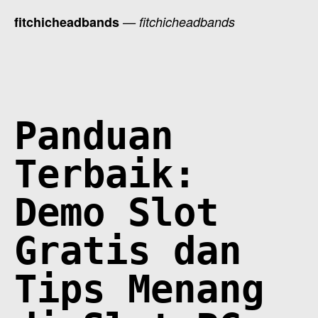
Skip
fitchicheadbands
— fitchicheadbands
to
content
Panduan
Terbaik:
Demo Slot
Gratis dan
Tips Menang