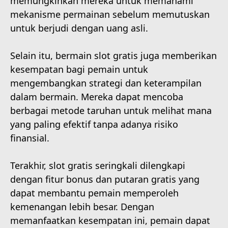
memungkinkan mereka untuk memahami
mekanisme permainan sebelum memutuskan
untuk berjudi dengan uang asli.
Selain itu, bermain slot gratis juga memberikan
kesempatan bagi pemain untuk
mengembangkan strategi dan keterampilan
dalam bermain. Mereka dapat mencoba
berbagai metode taruhan untuk melihat mana
yang paling efektif tanpa adanya risiko
finansial.
Terakhir, slot gratis seringkali dilengkapi
dengan fitur bonus dan putaran gratis yang
dapat membantu pemain memperoleh
kemenangan lebih besar. Dengan
memanfaatkan kesempatan ini, pemain dapat