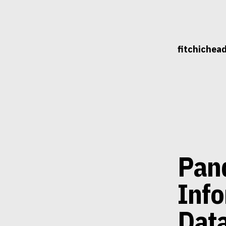
Skip
to
content
fitchichea
Pan
Info
Data