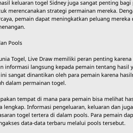
asil keluaran togel Sidney juga sangat penting bagi
uk merencanakan strategi permainan mereka. Deng
rcaya, pemain dapat meningkatkan peluang mereka
menangan.
dan Pools
unia Togel, Live Draw memiliki peran penting karena
 informasi langsung kepada pemain tentang hasil 
l ini sangat dinantikan oleh para pemain karena hasi
h dalam permainan togel.
pakan tempat di mana para pemain bisa melihat hasi
a lengkap. Informasi pengeluaran, keluaran dan juga 
asaran togel tertera di dalam pools. Para pemain da
akses data-data terbaru melalui pools tersebut.