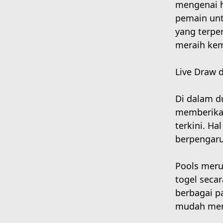
mengenai h
pemain unt
yang terpe
meraih ke
Live Draw 
Di dalam d
memberikan
terkini. Ha
berpengaru
Pools meru
togel secar
berbagai p
mudah meng