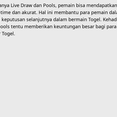
nya Live Draw dan Pools, pemain bisa mendapatkan
l-time dan akurat. Hal ini membantu para pemain da
keputusan selanjutnya dalam bermain Togel. Kehadi
ools tentu memberikan keuntungan besar bagi para
 Togel.