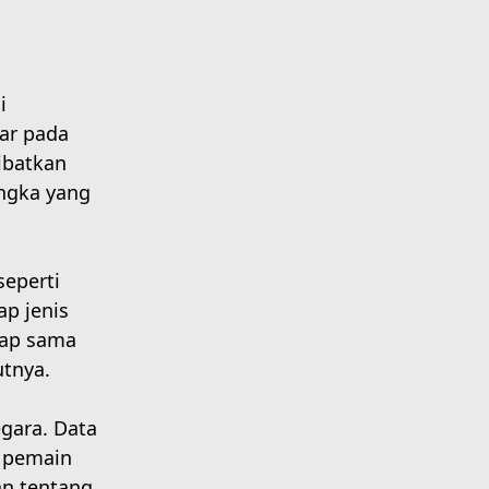
i
ar pada
libatkan
ngka yang
seperti
ap jenis
tap sama
utnya.
egara. Data
a pemain
an tentang