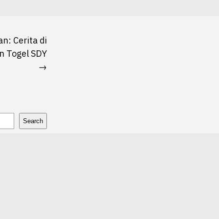
n: Cerita di
an Togel SDY
Search
an Maxwin