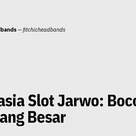
dbands
— fitchicheadbands
sia Slot Jarwo: Boc
ang Besar