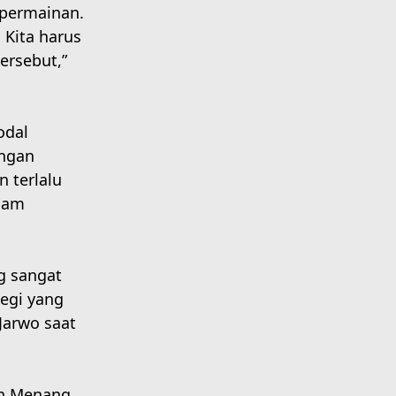
 permainan.
 Kita harus
ersebut,”
odal
angan
 terlalu
lam
g sangat
tegi yang
Jarwo saat
an Menang