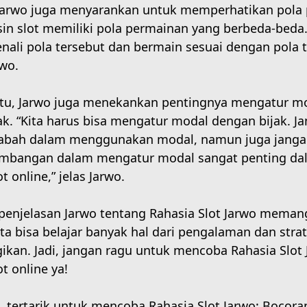
, Jarwo juga menyarankan untuk memperhatikan pola
sin slot memiliki pola permainan yang berbeda-beda.
nali pola tersebut dan bermain sesuai dengan pola t
wo.
itu, Jarwo juga menekankan pentingnya mengatur m
ak. “Kita harus bisa mengatur modal dengan bijak. J
gabah dalam menggunakan modal, namun juga jangan
eimbangan dalam mengatur modal sangat penting da
t online,” jelas Jarwo.
enjelasan Jarwo tentang Rahasia Slot Jarwo meman
ta bisa belajar banyak hal dari pengalaman dan stra
gikan. Jadi, jangan ragu untuk mencoba Rahasia Slot 
t online ya!
 tertarik untuk mencoba Rahasia Slot Jarwo: Bocor