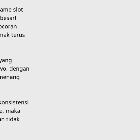
game slot
besar!
Bocoran
mak terus
 yang
rwo, dengan
 menang
konsistensi
ne, maka
an tidak