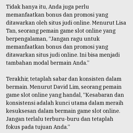
Tidak hanya itu, Anda juga perlu
memanfaatkan bonus dan promosi yang
ditawarkan oleh situs judi online. Menurut Lisa
Tan, seorang pemain game slot online yang
berpengalaman, “Jangan ragu untuk
memanfaatkan bonus dan promosi yang
ditawarkan situs judi online. Ini bisa menjadi
tambahan modal bermain Anda.”
Terakhir, tetaplah sabar dan konsisten dalam
bermain. Menurut David Lim, seorang pemain
game slot online yang handal, “Kesabaran dan
konsistensi adalah kunci utama dalam meraih
kesuksesan dalam bermain game slot online.
Jangan terlalu terburu-buru dan tetaplah
fokus pada tujuan Anda.”