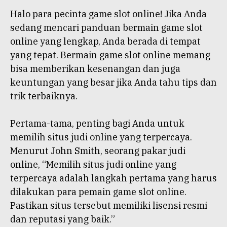
Halo para pecinta game slot online! Jika Anda
sedang mencari panduan bermain game slot
online yang lengkap, Anda berada di tempat
yang tepat. Bermain game slot online memang
bisa memberikan kesenangan dan juga
keuntungan yang besar jika Anda tahu tips dan
trik terbaiknya.
Pertama-tama, penting bagi Anda untuk
memilih situs judi online yang terpercaya.
Menurut John Smith, seorang pakar judi
online, “Memilih situs judi online yang
terpercaya adalah langkah pertama yang harus
dilakukan para pemain game slot online.
Pastikan situs tersebut memiliki lisensi resmi
dan reputasi yang baik.”