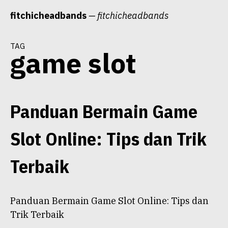
Skip
fitchicheadbands
— fitchicheadbands
to
content
tag
game slot
Panduan Bermain Game
Slot Online: Tips dan Trik
Terbaik
Panduan Bermain Game Slot Online: Tips dan
Trik Terbaik