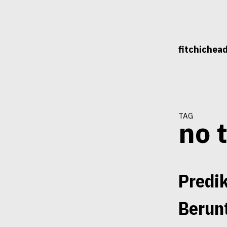
Skip
to
content
fitchichea
tag
no t
Predik
Berun