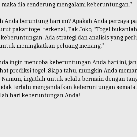
 maka dia cenderung mengalami keberuntungan.”
ah Anda beruntung hari ini? Apakah Anda percaya pa
urut pakar togel terkenal, Pak Joko, “Togel bukanla
keberuntungan. Ada strategi dan analisis yang perl
 untuk meningkatkan peluang menang.”
 Anda ingin mencoba keberuntungan Anda hari ini, ja
hat prediksi togel. Siapa tahu, mungkin Anda mema
 Namun, ingatlah untuk selalu bermain dengan ta
tidak terlalu mengandalkan keberuntungan semata
dalah hari keberuntungan Anda!