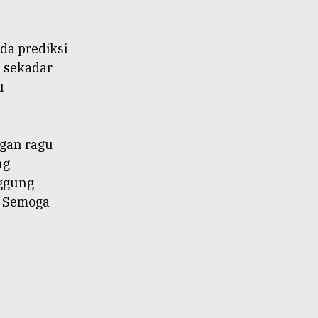
da prediksi
h sekadar
u
ngan ragu
ng
nggung
. Semoga