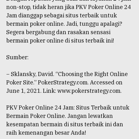
non-stop, tidak heran jika PKV Poker Online 24
Jam dianggap sebagai situs terbaik untuk
bermain poker online. Jadi, tunggu apalagi?
Segera bergabung dan rasakan sensasi
bermain poker online di situs terbaik ini!
Sumber:
– Sklansky, David. “Choosing the Right Online
Poker Site.” PokerStrategy.com. Accessed on
June 1, 2021. Link: www.pokerstrategy.com.
PKV Poker Online 24 Jam: Situs Terbaik untuk
Bermain Poker Online. Jangan lewatkan
kesempatan bermain di situs terbaik ini dan
raih kemenangan besar Anda!