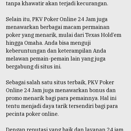
tanpa khawatir akan terjadi kecurangan.
Selain itu, PKV Poker Online 24 Jam juga
menawarkan berbagai macam permainan
poker yang menarik, mulai dari Texas Hold’em
hingga Omaha. Anda bisa menguji
keberuntungan dan keterampilan Anda
melawan pemain-pemain lain yang juga
bergabung di situs ini.
Sebagai salah satu situs terbaik, PKV Poker
Online 24 Jam juga menawarkan bonus dan
promo menarik bagi para pemainnya. Hal ini
tentu menjadi daya tarik tersendiri bagi para
pecinta poker online.
Dengan reputasi yang baik dan layanan 24 jam