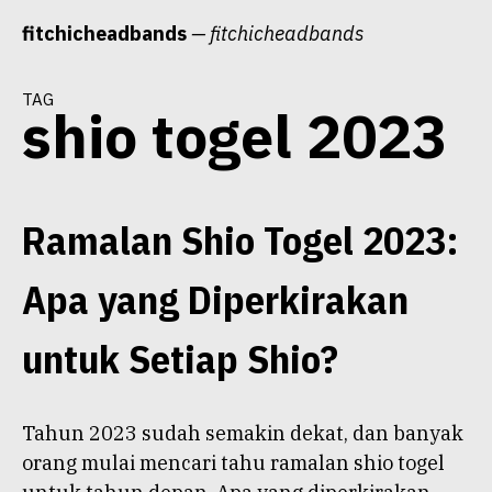
Skip
fitchicheadbands
— fitchicheadbands
to
content
tag
shio togel 2023
Ramalan Shio Togel 2023:
Apa yang Diperkirakan
untuk Setiap Shio?
Tahun 2023 sudah semakin dekat, dan banyak
orang mulai mencari tahu ramalan shio togel