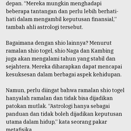
depan. “Mereka mungkin menghadapi
beberapa tantangan dan perlu lebih berhati-
hati dalam mengambil keputusan finansial,”
tambah ahli astrologi tersebut.
Bagaimana dengan shio lainnya? Menurut
ramalan shio togel, shio Naga dan Kambing
juga akan mengalami tahun yang stabil dan
sejahtera. Mereka diharapkan dapat mencapai
kesuksesan dalam berbagai aspek kehidupan.
Namun, perlu diingat bahwa ramalan shio togel
hanyalah ramalan dan tidak bisa dijadikan
patokan mutlak. “Astrologi hanya sebagai
panduan dan tidak boleh dijadikan keputusan
utama dalam hidup,” kata seorang pakar
metafisika.