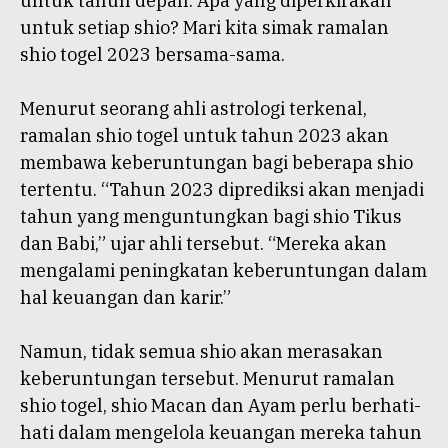
untuk tahun depan. Apa yang diperkirakan
untuk setiap shio? Mari kita simak ramalan
shio togel 2023 bersama-sama.
Menurut seorang ahli astrologi terkenal,
ramalan shio togel untuk tahun 2023 akan
membawa keberuntungan bagi beberapa shio
tertentu. “Tahun 2023 diprediksi akan menjadi
tahun yang menguntungkan bagi shio Tikus
dan Babi,” ujar ahli tersebut. “Mereka akan
mengalami peningkatan keberuntungan dalam
hal keuangan dan karir.”
Namun, tidak semua shio akan merasakan
keberuntungan tersebut. Menurut ramalan
shio togel, shio Macan dan Ayam perlu berhati-
hati dalam mengelola keuangan mereka tahun