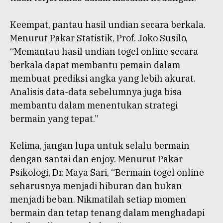
Keempat, pantau hasil undian secara berkala.
Menurut Pakar Statistik, Prof. Joko Susilo,
“Memantau hasil undian togel online secara
berkala dapat membantu pemain dalam
membuat prediksi angka yang lebih akurat.
Analisis data-data sebelumnya juga bisa
membantu dalam menentukan strategi
bermain yang tepat.”
Kelima, jangan lupa untuk selalu bermain
dengan santai dan enjoy. Menurut Pakar
Psikologi, Dr. Maya Sari, “Bermain togel online
seharusnya menjadi hiburan dan bukan
menjadi beban. Nikmatilah setiap momen
bermain dan tetap tenang dalam menghadapi