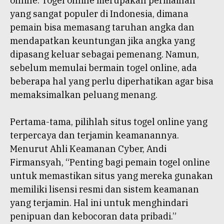
online. Togel online merupakan permainan
yang sangat populer di Indonesia, dimana
pemain bisa memasang taruhan angka dan
mendapatkan keuntungan jika angka yang
dipasang keluar sebagai pemenang. Namun,
sebelum memulai bermain togel online, ada
beberapa hal yang perlu diperhatikan agar bisa
memaksimalkan peluang menang.
Pertama-tama, pilihlah situs togel online yang
terpercaya dan terjamin keamanannya.
Menurut Ahli Keamanan Cyber, Andi
Firmansyah, “Penting bagi pemain togel online
untuk memastikan situs yang mereka gunakan
memiliki lisensi resmi dan sistem keamanan
yang terjamin. Hal ini untuk menghindari
penipuan dan kebocoran data pribadi.”