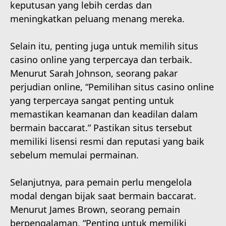
keputusan yang lebih cerdas dan
meningkatkan peluang menang mereka.
Selain itu, penting juga untuk memilih situs
casino online yang terpercaya dan terbaik.
Menurut Sarah Johnson, seorang pakar
perjudian online, “Pemilihan situs casino online
yang terpercaya sangat penting untuk
memastikan keamanan dan keadilan dalam
bermain baccarat.” Pastikan situs tersebut
memiliki lisensi resmi dan reputasi yang baik
sebelum memulai permainan.
Selanjutnya, para pemain perlu mengelola
modal dengan bijak saat bermain baccarat.
Menurut James Brown, seorang pemain
berpengalaman, “Penting untuk memiliki