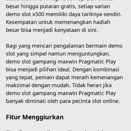
besar hingga putaran gratis, setiap varian
demo slot x500 memiliki daya tariknya sendiri.
Kesempatan untuk memenangkan hadiah
besar bisa menjadi kenyataan di sini.
Bagi yang mencari pengalaman bermain demo
slot yang simpel namun menguntungkan,
demo slot gampang maxwin Pragmatic Play
bisa menjadi pilihan ideal. Dengan kombinasi
yang tepat, pemain dapat meraih kemenangan
maksimal dengan mudah. Tidak heran jika
demo slot gampang maxwin Pragmatic Play
banyak diminati oleh para pecinta slot online.
Fitur Menggiurkan