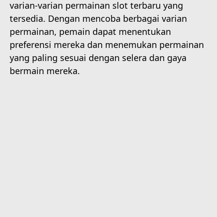
varian-varian permainan slot terbaru yang
tersedia. Dengan mencoba berbagai varian
permainan, pemain dapat menentukan
preferensi mereka dan menemukan permainan
yang paling sesuai dengan selera dan gaya
bermain mereka.