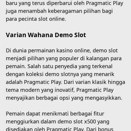
baru yang terus diperbarui oleh Pragmatic Play
juga menambah keberagaman pilihan bagi
para pecinta slot online.
Varian Wahana Demo Slot
Di dunia permainan kasino online, demo slot
menjadi pilihan yang populer di kalangan para
pemain. Salah satu penyedia yang terkenal
dengan koleksi demo slotnya yang menarik
adalah Pragmatic Play. Dari varian klasik hingga
tema modern yang inovatif, Pragmatic Play
menyajikan berbagai opsi yang mengasyikkan.
Pemain dapat menikmati berbagai fitur
menggiurkan dalam demo slot x500 yang
disediakan oleh Pragmatic Play. Dari bonus