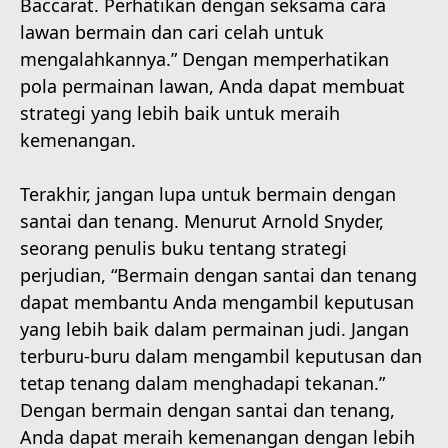
Baccarat. Perhatikan dengan seksama cara
lawan bermain dan cari celah untuk
mengalahkannya.” Dengan memperhatikan
pola permainan lawan, Anda dapat membuat
strategi yang lebih baik untuk meraih
kemenangan.
Terakhir, jangan lupa untuk bermain dengan
santai dan tenang. Menurut Arnold Snyder,
seorang penulis buku tentang strategi
perjudian, “Bermain dengan santai dan tenang
dapat membantu Anda mengambil keputusan
yang lebih baik dalam permainan judi. Jangan
terburu-buru dalam mengambil keputusan dan
tetap tenang dalam menghadapi tekanan.”
Dengan bermain dengan santai dan tenang,
Anda dapat meraih kemenangan dengan lebih