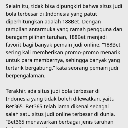
Selain itu, tidak bisa dipungkiri bahwa situs judi
bola terbesar di Indonesia yang patut
diperhitungkan adalah 188Bet. Dengan
tampilan antarmuka yang ramah pengguna dan
beragam pilihan taruhan, 188Bet menjadi
favorit bagi banyak pemain judi online. “188Bet
sering kali memberikan promo-promo menarik
untuk para membernya, sehingga banyak yang
tertarik bergabung,” kata seorang pemain judi
berpengalaman.
Terakhir, ada situs judi bola terbesar di
Indonesia yang tidak boleh dilewatkan, yaitu
Bet365. Bet365 telah lama dikenal sebagai
salah satu situs judi online terbesar di dunia.
“Bet365 menawarkan berbagai jenis taruhan