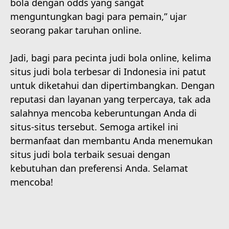
bola dengan odds yang sangat
menguntungkan bagi para pemain,” ujar
seorang pakar taruhan online.
Jadi, bagi para pecinta judi bola online, kelima
situs judi bola terbesar di Indonesia ini patut
untuk diketahui dan dipertimbangkan. Dengan
reputasi dan layanan yang terpercaya, tak ada
salahnya mencoba keberuntungan Anda di
situs-situs tersebut. Semoga artikel ini
bermanfaat dan membantu Anda menemukan
situs judi bola terbaik sesuai dengan
kebutuhan dan preferensi Anda. Selamat
mencoba!