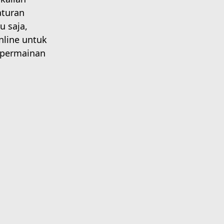
aturan
u saja,
nline untuk
 permainan