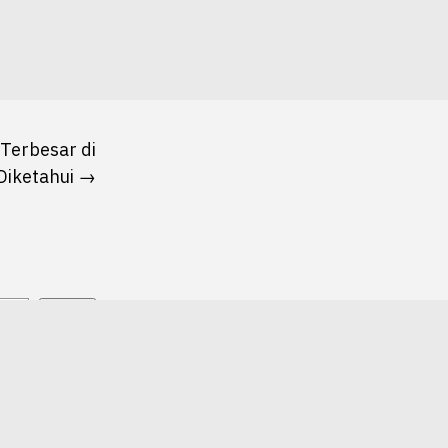
 Terbesar di
Diketahui
Search