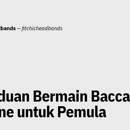
dbands
— fitchicheadbands
duan Bermain Bacca
ine untuk Pemula