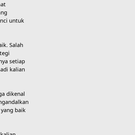
aat
ang
nci untuk
aik. Salah
tegi
ya setiap
jadi kalian
ga dikenal
engandalkan
 yang baik
kalian