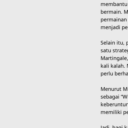
membantu k
bermain. M
permainan 
menjadi pe
Selain itu,
satu strate
Martingale
kali kalah.
perlu berh
Menurut Mi
sebagai “W
keberuntun
memiliki p
Jadi, bagi