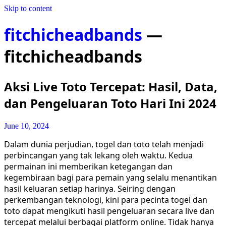
Skip to content
fitchicheadbands
—
fitchicheadbands
Aksi Live Toto Tercepat: Hasil, Data,
dan Pengeluaran Toto Hari Ini 2024
June 10, 2024
Dalam dunia perjudian, togel dan toto telah menjadi
perbincangan yang tak lekang oleh waktu. Kedua
permainan ini memberikan ketegangan dan
kegembiraan bagi para pemain yang selalu menantikan
hasil keluaran setiap harinya. Seiring dengan
perkembangan teknologi, kini para pecinta togel dan
toto dapat mengikuti hasil pengeluaran secara live dan
tercepat melalui berbagai platform online. Tidak hanya