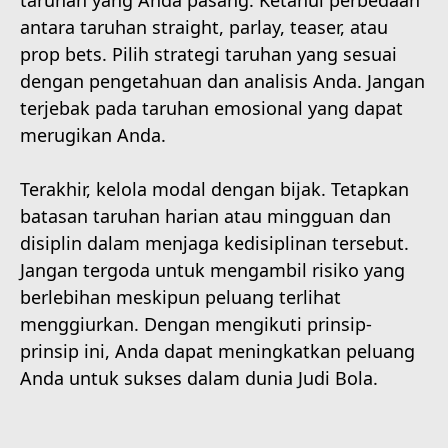
taruhan yang Anda pasang. Ketahui perbedaan
antara taruhan straight, parlay, teaser, atau
prop bets. Pilih strategi taruhan yang sesuai
dengan pengetahuan dan analisis Anda. Jangan
terjebak pada taruhan emosional yang dapat
merugikan Anda.
Terakhir, kelola modal dengan bijak. Tetapkan
batasan taruhan harian atau mingguan dan
disiplin dalam menjaga kedisiplinan tersebut.
Jangan tergoda untuk mengambil risiko yang
berlebihan meskipun peluang terlihat
menggiurkan. Dengan mengikuti prinsip-
prinsip ini, Anda dapat meningkatkan peluang
Anda untuk sukses dalam dunia Judi Bola.