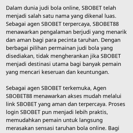
Dalam dunia judi bola online, SBOBET telah
menjadi salah satu nama yang dikenal luas.
Sebagai agen SBOBET terpercaya, SBOBET88
menawarkan pengalaman berjudi yang menarik
dan aman bagi para pecinta taruhan. Dengan
berbagai pilihan permainan judi bola yang
disediakan, tidak mengherankan jika SBOBET
menjadi destinasi utama bagi banyak pemain
yang mencari keseruan dan keuntungan.
Sebagai agen SBOBET terkemuka, Agen
SBOBET88 menawarkan akses mudah melalui
link SBOBET yang aman dan terpercaya. Proses
login SBOBET pun menjadi lebih praktis,
memudahkan pemain untuk langsung
merasakan sensasi taruhan bola online. Bagi