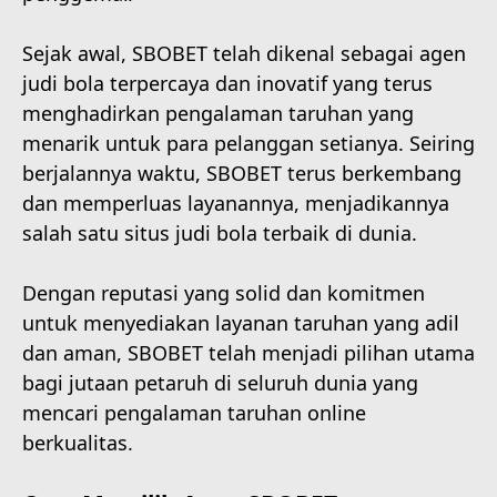
Sejak awal, SBOBET telah dikenal sebagai agen
judi bola terpercaya dan inovatif yang terus
menghadirkan pengalaman taruhan yang
menarik untuk para pelanggan setianya. Seiring
berjalannya waktu, SBOBET terus berkembang
dan memperluas layanannya, menjadikannya
salah satu situs judi bola terbaik di dunia.
Dengan reputasi yang solid dan komitmen
untuk menyediakan layanan taruhan yang adil
dan aman, SBOBET telah menjadi pilihan utama
bagi jutaan petaruh di seluruh dunia yang
mencari pengalaman taruhan online
berkualitas.