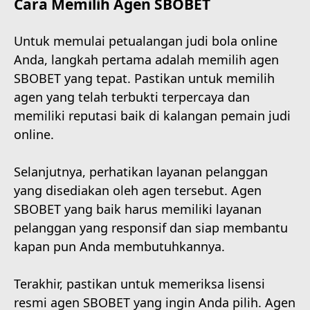
Cara Memilih Agen SBOBET
Untuk memulai petualangan judi bola online
Anda, langkah pertama adalah memilih agen
SBOBET yang tepat. Pastikan untuk memilih
agen yang telah terbukti terpercaya dan
memiliki reputasi baik di kalangan pemain judi
online.
Selanjutnya, perhatikan layanan pelanggan
yang disediakan oleh agen tersebut. Agen
SBOBET yang baik harus memiliki layanan
pelanggan yang responsif dan siap membantu
kapan pun Anda membutuhkannya.
Terakhir, pastikan untuk memeriksa lisensi
resmi agen SBOBET yang ingin Anda pilih. Agen