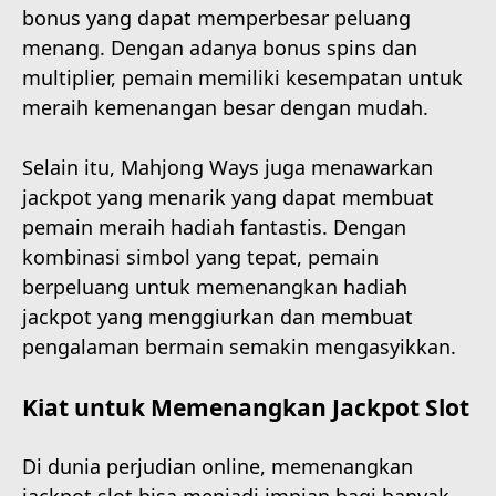
bonus yang dapat memperbesar peluang
menang. Dengan adanya bonus spins dan
multiplier, pemain memiliki kesempatan untuk
meraih kemenangan besar dengan mudah.
Selain itu, Mahjong Ways juga menawarkan
jackpot yang menarik yang dapat membuat
pemain meraih hadiah fantastis. Dengan
kombinasi simbol yang tepat, pemain
berpeluang untuk memenangkan hadiah
jackpot yang menggiurkan dan membuat
pengalaman bermain semakin mengasyikkan.
Kiat untuk Memenangkan Jackpot Slot
Di dunia perjudian online, memenangkan