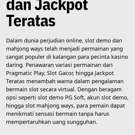
dan Jackpot
Teratas
Dalam dunia perjudian online, slot demo dan
mahjong ways telah menjadi permainan yang
sangat populer di kalangan para pecinta kasino
daring. Penawaran variasi permainan dari
Pragmatic Play, Slot Gacor, hingga Jackpot
Teratas menambah warna dalam pengalaman
bermain slot secara virtual. Dengan beragam
opsi seperti slot demo PG Soft, akun slot demo,
hingga slot mahjong ways, para pemain dapat
menikmati sensasi bermain tanpa harus
mempertaruhkan uang sungguhan.