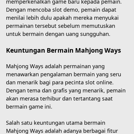
memperkenalkan game baru kepada pemain.
Dengan mencoba slot demo, pemain dapat
menilai lebih dulu apakah mereka menyukai
permainan tersebut sebelum memutuskan
untuk bermain dengan uang sungguhan.
Keuntungan Bermain Mahjong Ways
Mahjong Ways adalah permainan yang
menawarkan pengalaman bermain yang seru
dan menarik bagi para pecinta slot online.
Dengan tema dan grafis yang menarik, pemain
akan merasa terhibur dan tertantang saat
bermain game ini.
Salah satu keuntungan utama bermain
Mahjong Ways adalah adanya berbagai fitur