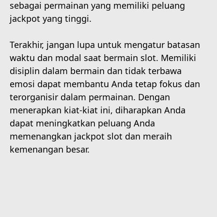
sebagai permainan yang memiliki peluang
jackpot yang tinggi.
Terakhir, jangan lupa untuk mengatur batasan
waktu dan modal saat bermain slot. Memiliki
disiplin dalam bermain dan tidak terbawa
emosi dapat membantu Anda tetap fokus dan
terorganisir dalam permainan. Dengan
menerapkan kiat-kiat ini, diharapkan Anda
dapat meningkatkan peluang Anda
memenangkan jackpot slot dan meraih
kemenangan besar.