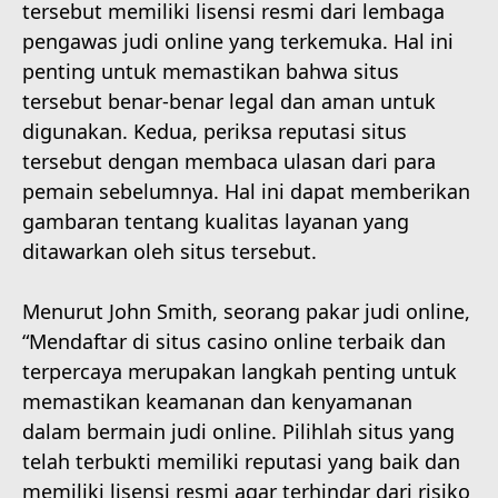
tersebut memiliki lisensi resmi dari lembaga
pengawas judi online yang terkemuka. Hal ini
penting untuk memastikan bahwa situs
tersebut benar-benar legal dan aman untuk
digunakan. Kedua, periksa reputasi situs
tersebut dengan membaca ulasan dari para
pemain sebelumnya. Hal ini dapat memberikan
gambaran tentang kualitas layanan yang
ditawarkan oleh situs tersebut.
Menurut John Smith, seorang pakar judi online,
“Mendaftar di situs casino online terbaik dan
terpercaya merupakan langkah penting untuk
memastikan keamanan dan kenyamanan
dalam bermain judi online. Pilihlah situs yang
telah terbukti memiliki reputasi yang baik dan
memiliki lisensi resmi agar terhindar dari risiko