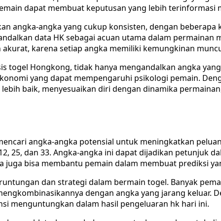
main dapat membuat keputusan yang lebih terinformasi 
an angka-angka yang cukup konsisten, dengan beberapa ko
gandalkan data HK sebagai acuan utama dalam permainan 
 akurat, karena setiap angka memiliki kemungkinan muncu
sis togel Hongkong, tidak hanya mengandalkan angka yang
l ekonomi yang dapat mempengaruhi psikologi pemain. Deng
lebih baik, menyesuaikan diri dengan dinamika permaina
mencari angka-angka potensial untuk meningkatkan peluan
2, 25, dan 33. Angka-angka ini dapat dijadikan petunjuk
a juga bisa membantu pemain dalam membuat prediksi yang
eruntungan dan strategi dalam bermain togel. Banyak pe
 mengkombinasikannya dengan angka yang jarang keluar. 
si menguntungkan dalam hasil pengeluaran hk hari ini.