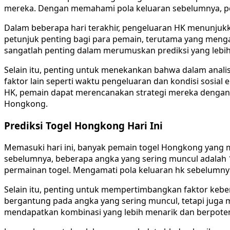
mereka. Dengan memahami pola keluaran sebelumnya, pe
Dalam beberapa hari terakhir, pengeluaran HK menunjukk
petunjuk penting bagi para pemain, terutama yang men
sangatlah penting dalam merumuskan prediksi yang lebih
Selain itu, penting untuk menekankan bahwa dalam anali
faktor lain seperti waktu pengeluaran dan kondisi sosia
HK, pemain dapat merencanakan strategi mereka dengan 
Hongkong.
Prediksi Togel Hongkong Hari Ini
Memasuki hari ini, banyak pemain togel Hongkong yang 
sebelumnya, beberapa angka yang sering muncul adalah 1
permainan togel. Mengamati pola keluaran hk sebelumny
Selain itu, penting untuk mempertimbangkan faktor keb
bergantung pada angka yang sering muncul, tetapi juga
mendapatkan kombinasi yang lebih menarik dan berpoten