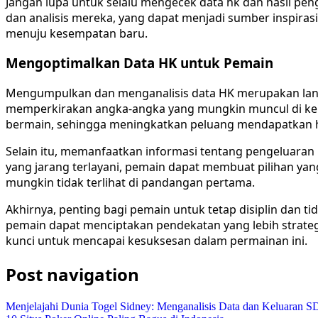
Jangan lupa untuk selalu mengecek data hk dan hasil pe
dan analisis mereka, yang dapat menjadi sumber inspira
menuju kesempatan baru.
Mengoptimalkan Data HK untuk Pemain
Mengumpulkan dan menganalisis data HK merupakan lang
memperkirakan angka-angka yang mungkin muncul di kemu
bermain, sehingga meningkatkan peluang mendapatkan ha
Selain itu, memanfaatkan informasi tentang pengeluara
yang jarang terlayani, pemain dapat membuat pilihan yan
mungkin tidak terlihat di pandangan pertama.
Akhirnya, penting bagi pemain untuk tetap disiplin da
pemain dapat menciptakan pendekatan yang lebih strateg
kunci untuk mencapai kesuksesan dalam permainan ini.
Post navigation
Menjelajahi Dunia Togel Sidney: Menganalisis Data dan Keluaran 