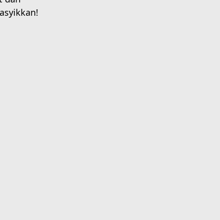
asyikkan!