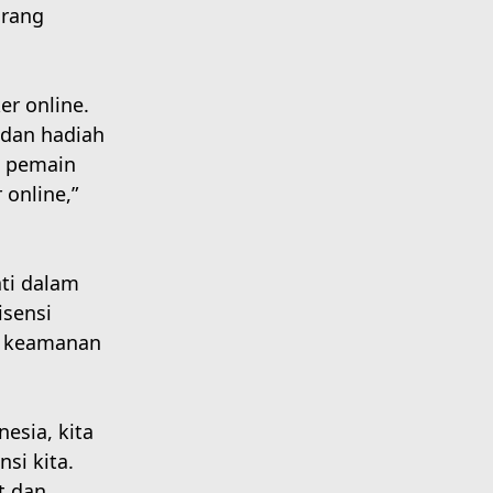
orang
er online.
 dan hadiah
a pemain
online,”
ati dalam
isensi
em keamanan
esia, kita
si kita.
t dan