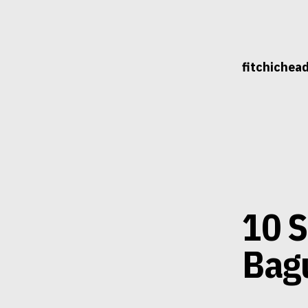
Skip
to
content
fitchichea
10 S
Bagu