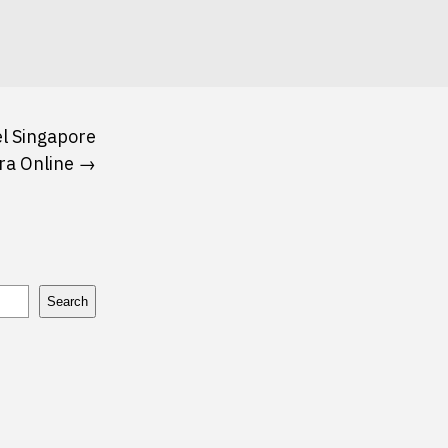
l Singapore
ra Online
Search