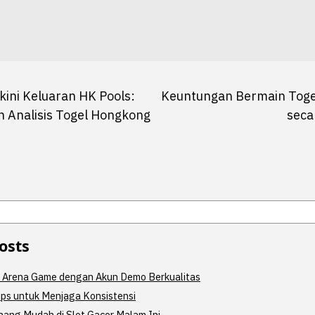
kini Keluaran HK Pools:
Keuntungan Bermain Toge
n Analisis Togel Hongkong
seca
osts
 Arena Game dengan Akun Demo Berkualitas
ips untuk Menjaga Konsistensi
nang Mudah di Slot Gacor Malam Ini