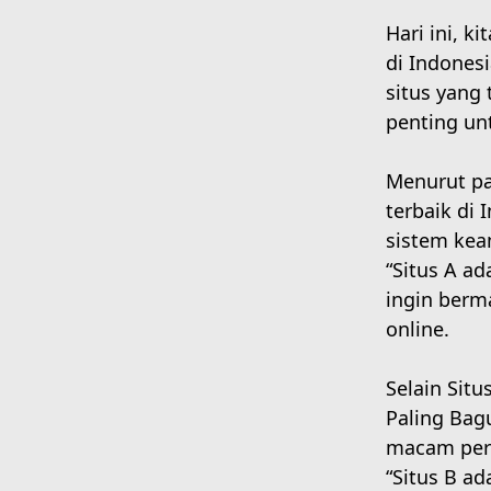
November 12, 2024
Hari ini, 
di Indonesi
situs yang 
penting un
Menurut par
terbaik di 
sistem kea
“Situs A ad
ingin berm
online.
Selain Situ
Paling Bagu
macam perm
“Situs B a