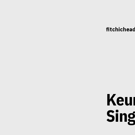
Skip
to
content
fitchichea
Keu
Sing