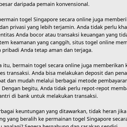
 besar daripada pemain konvensional.
, bermain togel Singapore secara online juga member
an privasi yang lebih terjamin. Anda tidak perlu kha
entitas Anda bocor atau transaksi keuangan yang ti
tem keamanan yang canggih, situs togel online me
 pribadi Anda tetap aman dan terjaga.
a itu, bermain togel secara online juga memberika
es transaksi. Anda bisa melakukan deposit dan pena
at dan mudah melalui berbagai metode pembayara
. Dengan begitu, Anda tidak perlu repot-repot mem
antri di bank untuk melakukan transaksi.
bagai keuntungan yang ditawarkan, tidak heran jik
ng yang beralih ke permainan togel Singapore secara
gu apalagi? Segera bergabung dan rasakan sendiri