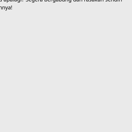
nnya!