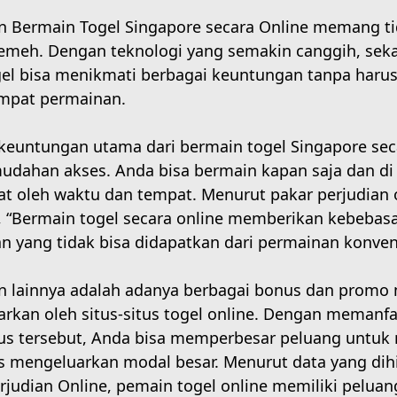
 Bermain Togel Singapore secara Online memang ti
emeh. Dengan teknologi yang semakin canggih, sek
el bisa menikmati berbagai keuntungan tanpa harus
empat permainan.
 keuntungan utama dari bermain togel Singapore sec
udahan akses. Anda bisa bermain kapan saja dan di
kat oleh waktu dan tempat. Menurut pakar perjudian 
, “Bermain togel secara online memberikan kebebas
 yang tidak bisa didapatkan dari permainan konven
 lainnya adalah adanya berbagai bonus dan promo
arkan oleh situs-situs togel online. Dengan memanf
s tersebut, Anda bisa memperbesar peluang untu
s mengeluarkan modal besar. Menurut data yang di
erjudian Online, pemain togel online memiliki pelu