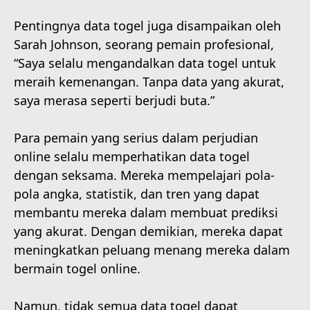
Pentingnya data togel juga disampaikan oleh
Sarah Johnson, seorang pemain profesional,
“Saya selalu mengandalkan data togel untuk
meraih kemenangan. Tanpa data yang akurat,
saya merasa seperti berjudi buta.”
Para pemain yang serius dalam perjudian
online selalu memperhatikan data togel
dengan seksama. Mereka mempelajari pola-
pola angka, statistik, dan tren yang dapat
membantu mereka dalam membuat prediksi
yang akurat. Dengan demikian, mereka dapat
meningkatkan peluang menang mereka dalam
bermain togel online.
Namun, tidak semua data togel dapat