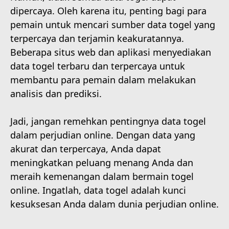
dipercaya. Oleh karena itu, penting bagi para
pemain untuk mencari sumber data togel yang
terpercaya dan terjamin keakuratannya.
Beberapa situs web dan aplikasi menyediakan
data togel terbaru dan terpercaya untuk
membantu para pemain dalam melakukan
analisis dan prediksi.
Jadi, jangan remehkan pentingnya data togel
dalam perjudian online. Dengan data yang
akurat dan terpercaya, Anda dapat
meningkatkan peluang menang Anda dan
meraih kemenangan dalam bermain togel
online. Ingatlah, data togel adalah kunci
kesuksesan Anda dalam dunia perjudian online.